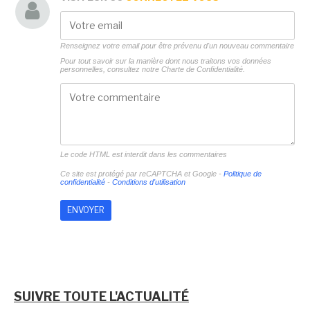
Renseignez votre email pour être prévenu d'un nouveau commentaire
Pour tout savoir sur la manière dont nous traitons vos données
personnelles, consultez notre
Charte de Confidentialité.
Le code HTML est interdit dans les commentaires
Ce site est protégé par reCAPTCHA et Google -
Politique de
confidentialité
-
Conditions d'utilisation
SUIVRE TOUTE L'ACTUALITÉ