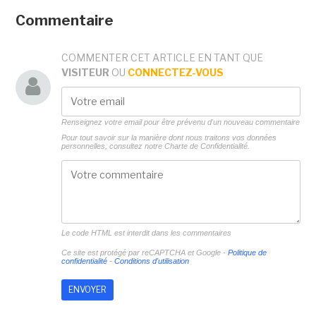
Commentaire
COMMENTER CET ARTICLE EN TANT QUE
VISITEUR
OU
CONNECTEZ-VOUS
Renseignez votre email pour être prévenu d'un nouveau commentaire
Pour tout savoir sur la manière dont nous traitons vos données
personnelles, consultez notre
Charte de Confidentialité.
Le code HTML est interdit dans les commentaires
Ce site est protégé par reCAPTCHA et Google -
Politique de
confidentialité
-
Conditions d'utilisation