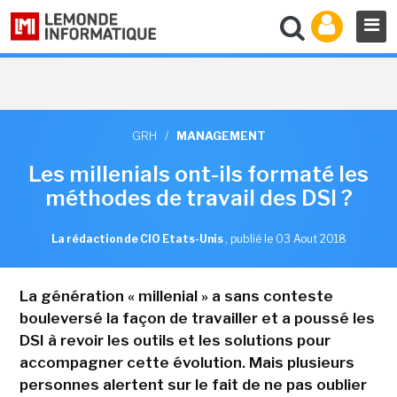
GRH
/
MANAGEMENT
Les millenials ont-ils formaté les
méthodes de travail des DSI ?
La rédaction de CIO Etats-Unis
,
publié le 03 Aout 2018
La génération « millenial » a sans conteste
bouleversé la façon de travailler et a poussé les
DSI à revoir les outils et les solutions pour
accompagner cette évolution. Mais plusieurs
personnes alertent sur le fait de ne pas oublier