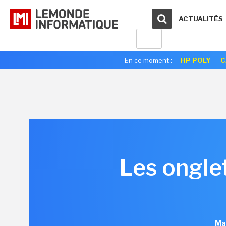
ACTUALITÉS
En ce moment :
HP POLY
C
Les onglet
Ma