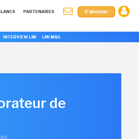
S'abonner
BLANCS
PARTENAIRES
INTERVIEW LMI
LMI MAG
lorateur de
2023