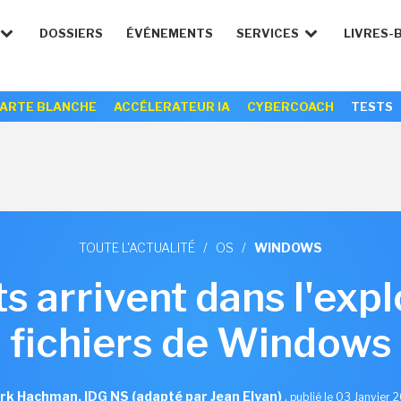
DOSSIERS
ÉVÉNEMENTS
SERVICES
LIVRES-
ARTE BLANCHE
ACCÉLERATEUR IA
CYBERCOACH
TESTS
TOUTE L'ACTUALITÉ
/
OS
/
WINDOWS
s arrivent dans l'exp
fichiers de Windows
rk Hachman, IDG NS (adapté par Jean Elyan)
,
publié le 03 Janvier 