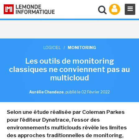
LOGICIEL
/
MONITORING
Les outils de monitoring
classiques ne conviennent pas au
multicloud
Aurélie Chandeze
,
publié le 02 Février 2022
Selon une étude réalisée par Coleman Parkes
pour l'éditeur Dynatrace, l'essor des
environnements multiclouds révèle les limites
des approches traditionnelles de monitoring,