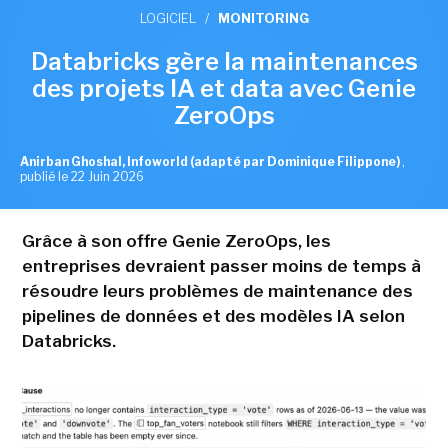
LOGICIEL
/
MONITORING
Databricks gère la maintenances
des projets IA et data avec Genie
ZeroOps
Anirban Ghoshal, Infoworld (adapté par Dominique Filippone)
,
publié le 22 Juin 2026
Grâce à son offre Genie ZeroOps, les
entreprises devraient passer moins de temps à
résoudre leurs problèmes de maintenance des
pipelines de données et des modèles IA selon
Databricks.