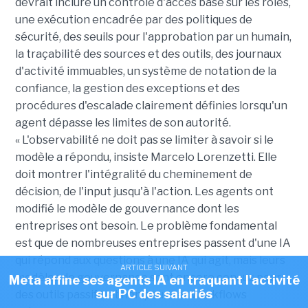
devrait inclure un contrôle d'accès basé sur les rôles,
une exécution encadrée par des politiques de
sécurité, des seuils pour l'approbation par un humain,
la traçabilité des sources et des outils, des journaux
d'activité immuables, un système de notation de la
confiance, la gestion des exceptions et des
procédures d'escalade clairement définies lorsqu'un
agent dépasse les limites de son autorité.
« L'observabilité ne doit pas se limiter à savoir si le
modèle a répondu, insiste Marcelo Lorenzetti. Elle
doit montrer l'intégralité du cheminement de
décision, de l'input jusqu'à l'action. Les agents ont
modifié le modèle de gouvernance dont les
entreprises ont besoin. Le problème fondamental
est que de nombreuses entreprises passent d'une IA
qui répond aux questions à une IA qui agit, mais leurs
ARTICLE SUIVANT
modèles de gouvernance sont encore conçus pour
Meta affine ses agents IA en traquant l'activité
sur PC des salariés
des outils passifs, et non pour ces workflows