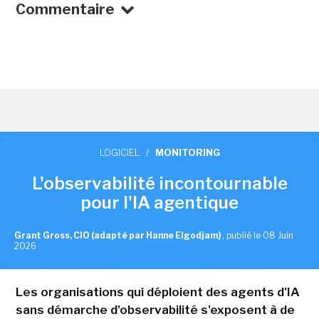
Commentaire
LOGICIEL
/
MONITORING
L'observabilité incontournable
pour l'IA agentique
Grant Gross, CIO (adapté par Hanne Elgodjam)
,
publié le 08 Juin
2026
Les organisations qui déploient des agents d'IA
sans démarche d'observabilité s'exposent à de