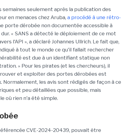
es semaines seulement après la publication des
cheur en menaces chez Aruba,
a procédé à une rétro-
une porte dérobée non documentée accessible à
n dur. « SANS a détecté le déploiement de ce mot
rs l'API », a déclaré Johannes Ullrich. Le fait que,
ndiqué à tout le monde ce qu'il fallait rechercher
nérabilité est due à un identifiant statique non
ion. » Pour les pirates (et les chercheurs), il
Trouver et exploiter des portes dérobées est
. Normalement, les avis sont rédigés de façon à ce
riques et peu détaillées que possible, mais
e où rien n'a été simple.
robée
, référencée CVE-2024-20439, pouvait être