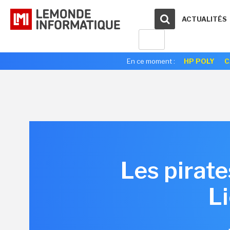
ACTUALITÉS
En ce moment :
HP POLY
C
Les pirate
Li