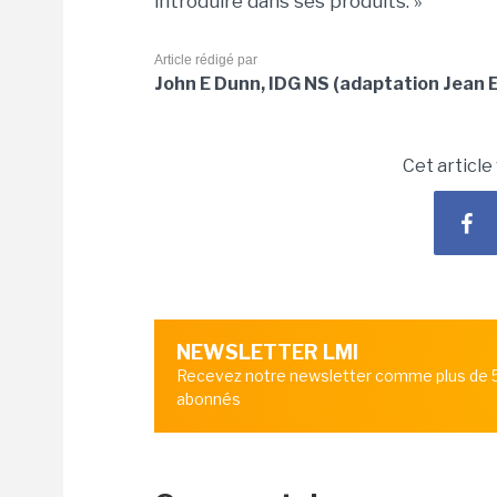
introduire dans ses produits. »
Article rédigé par
John E Dunn, IDG NS (adaptation Jean E
Cet article
NEWSLETTER LMI
Recevez notre newsletter comme plus de
abonnés