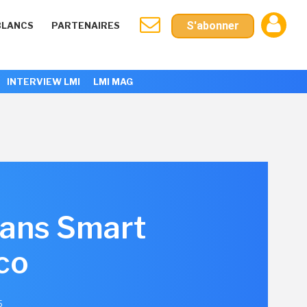
S'abonner
BLANCS
PARTENAIRES
INTERVIEW LMI
LMI MAG
 dans Smart
sco
5