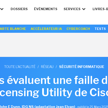
DOSSIERS
ÉVÉNEMENTS
SERVICES
LIVRES-
ARTE BLANCHE
ACCÉLERATEUR IA
CYBERCOACH
TESTS
TOUTE L'ACTUALITÉ
/
RÉSEAU
/
SÉCURITÉ INFORMATIQUE
s évaluent une faille
censing Utility de Ci
John E Dunn, IDG NS (adaptation Jean Elyan)
,
publié le 25 Mars 202