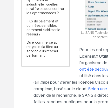
industrielle : quelles
stratégies pour contrer
les cybermenaces ?
Flux de paiement et
données sensibles :
comment fiabiliser le
Le SANS Technology 
réseau ?
en septemb
Du e-commerce au
magasin : la fibre au
Pour les entrep
service d'un réseau
performant
Licensing Util
l’organisme de
ont été décou
utilisé dans le
(air gap) pour gérer les licences Cisco 
complexe, basé sur le cloud.
Selon une 
doyen de la recherche, le SANS a détect
failles, rendues publiques pour la pre