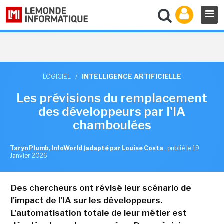
LOGICIEL
/
INTELLIGENCE ARTIFICIELLE
Les prévisions du remplacement
des développeurs par l'IA
chamboulées
Taryn Plumb, InfoWorld (adapté par Louise Costa
,
publié le 19
Janvier 2026
Des chercheurs ont révisé leur scénario de
l'impact de l'IA sur les développeurs.
L'automatisation totale de leur métier est