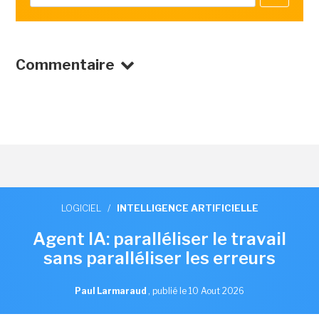
Commentaire
LOGICIEL
/
INTELLIGENCE ARTIFICIELLE
Agent IA: paralléliser le travail
sans paralléliser les erreurs
Paul Larmaraud
,
publié le 10 Aout 2026