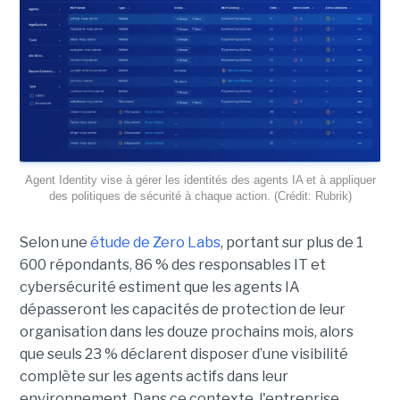
Agent Identity vise à gérer les identités des agents IA et à appliquer
des politiques de sécurité à chaque action. (Crédit: Rubrik)
Selon une
étude de Zero Labs
, portant
sur plus de 1
600 répondants,
86 % des responsables IT et
cybersécurité estiment que les agents IA
dépasseront les capacités de protection de leur
organisation dans les douze prochains mois, alors
que seuls 23 % déclarent disposer d’une visibilité
complète sur les agents actifs dans leur
environnement.
Dans ce contexte, l'entreprise