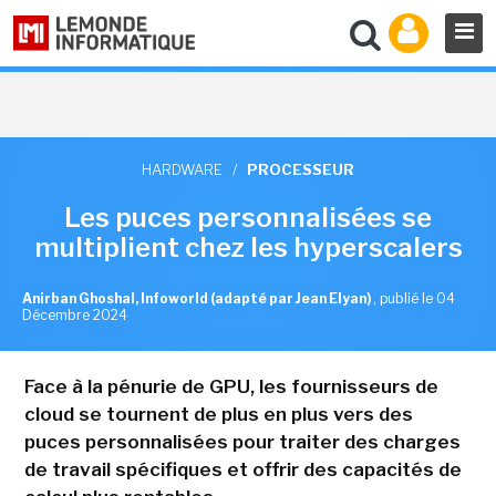
HARDWARE
/
PROCESSEUR
Les puces personnalisées se
multiplient chez les hyperscalers
Anirban Ghoshal, Infoworld (adapté par Jean Elyan)
,
publié le 04
Décembre 2024
Face à la pénurie de GPU, les fournisseurs de
cloud se tournent de plus en plus vers des
puces personnalisées pour traiter des charges
de travail spécifiques et offrir des capacités de