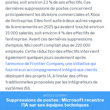
postes, soit environ 2,1 % de ses effectifs. Ces
dernières suppressions de postes concernent
principalement les divisions commerciales et Xbox
de l’entreprise. Elles font suite à deux autres vagues
de licenciements en 2025 qui avaient touché environ
15 000 salariés, soit environ 4 % des effectifs de
l’entreprise. Avant ces dernières suppressions
d’emplois, Microsoft comptait plus de 220 000
employés.
Cette réduction des effectifs intervient
également quelques jours seulement après
l’annonce de
Frontier Company
, une initiative qui
fournira un accompagnement intégré aux clients
déployant des projets IA, à l’instar des offres
traditionnelles proposées par les intégrateurs de
systèmes (SI).
ARTICLE SUIVANT
Suppressions de postes : Microsoft recentre
Considérées dans leur ensemble, ces mesures
l'IA sur ses équipes techniques
semblent indiquer que le fournisseur mise sur son