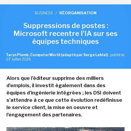
BUSINESS
/
RÉORGANISATION
Suppressions de postes :
Microsoft recentre l'IA sur ses
équipes techniques
Taryn Plumb, ComputerWorld (adapté par Serge Leblal)
,
publié le
07 Juillet 2026
Alors que l'éditeur supprime des milliers
d'emplois, il investit également dans des
équipes d'ingénierie intégrées ; les DSI doivent
s'attendre à ce que cette évolution redéfinisse
le service client, la mise en oeuvre et
l'engagement des partenaires.