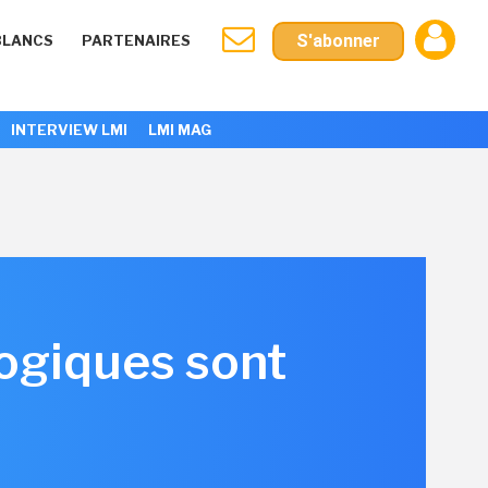
S'abonner
BLANCS
PARTENAIRES
INTERVIEW LMI
LMI MAG
logiques sont