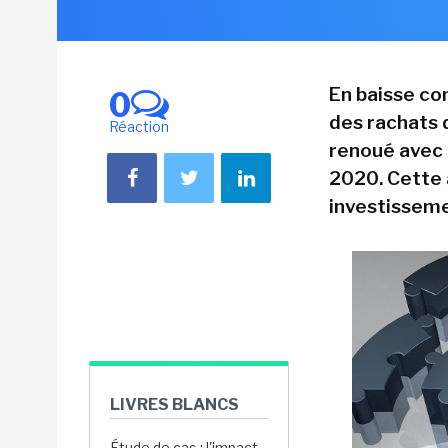
En baisse co
0
des rachats 
Réaction
renoué avec 
2020. Cette 
investisseme
LIVRES BLANCS
Étude de cas : l'impact