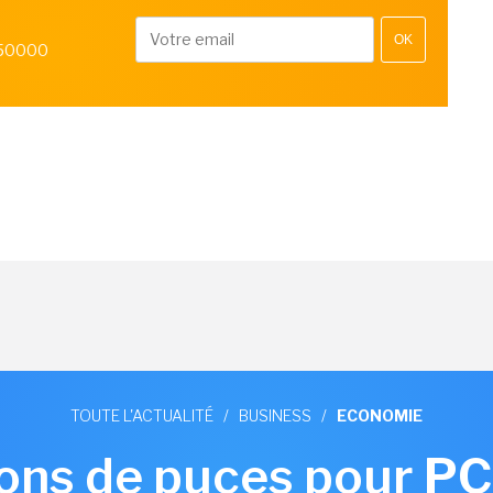
OK
 50000
TOUTE L'ACTUALITÉ
/
BUSINESS
/
ECONOMIE
sons de puces pour P