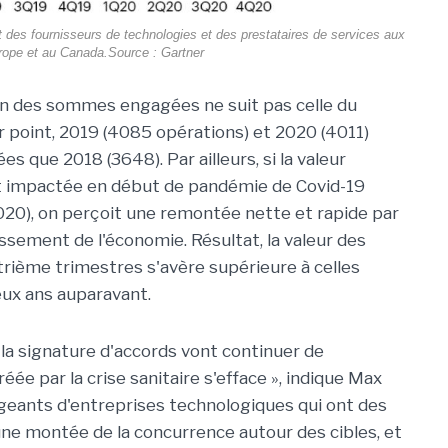
t des fournisseurs de technologies et des prestataires de services aux
rope et au Canada.Source : Gartner
ion des sommes engagées ne suit pas celle du
r point, 2019 (4085 opérations) et 2020 (4011)
s que 2018 (3648). Par ailleurs, si la valeur
t impactée en début de pandémie de Covid-19
20), on perçoit une remontée nette et rapide par
essement de l'économie. Résultat, la valeur des
rième trimestres s'avère supérieure à celles
ux ans auparavant.
la signature d'accords vont continuer de
réée par la crise sanitaire s'efface », indique Max
igeants d'entreprises technologiques qui ont des
une montée de la concurrence autour des cibles, et