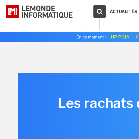
ACTUALITÉS
En ce moment :
HP POLY
C
Les rachats 