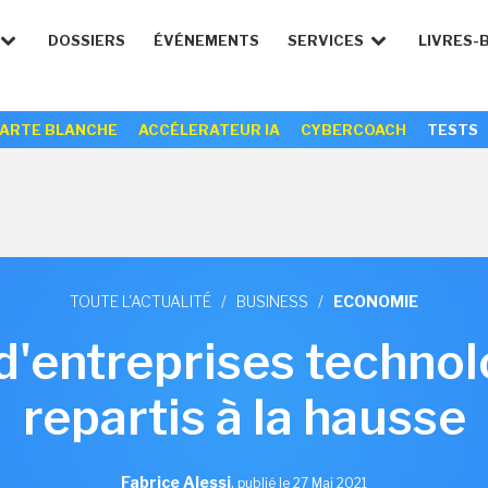
DOSSIERS
ÉVÉNEMENTS
SERVICES
LIVRES-
ARTE BLANCHE
ACCÉLERATEUR IA
CYBERCOACH
TESTS
TOUTE L'ACTUALITÉ
/
BUSINESS
/
ECONOMIE
d'entreprises techno
repartis à la hausse
Fabrice Alessi
,
publié le 27 Mai 2021