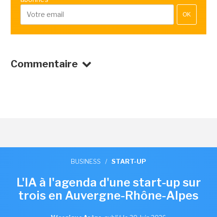
OK
Commentaire
BUSINESS
/
START-UP
L'IA à l'agenda d'une start-up sur
trois en Auvergne-Rhône-Alpes