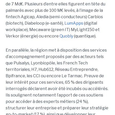
de 7 Md€. Plusieurs d’entre elles figurent en tête du
palmarès avec plus de 100 M€ levés, à l’image de la
fintech Agicap, Aledia (semi-conducteurs) Carbios
(biotech), Diabeloop (e-santé),
LumApps
(digital
workplace), Mecaware (green IT) MyLight150 et
Verkor (énergie) ou encore
Quobly
(quantique).
En parallèle, la région met à disposition des services
d’accompagnement proposés par des acteurs tels
que Pulsalys, Lyonbiopôle, les French Tech
territoriales, H7, Hub612, Réseau Entreprendre,
Bpifrance, les CCI ou encore Le Tarmac. Preuve de
leur intérêt pour ces services, 65 % des dirigeants
interrogés déclarent avoir été incubés ou accélérés.
Ils soulignent notamment l’apport de ces soutiens
pour accéder à des experts métiers (24 %),
structurer leur entreprise et préparer leur stratégie
go-to-market (17 %), ainsi que développer leur