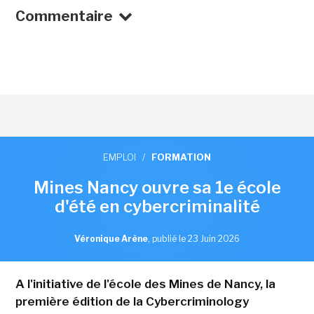
Commentaire
EMPLOI
/
FORMATION
Mines Nancy ouvre sa 1e école
d'été en cybercriminalité
Véronique Arène
,
publié le 23 Juin 2026
A l'initiative de l'école des Mines de Nancy, la
première édition de la Cybercriminology