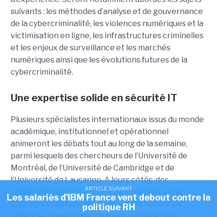
suivants : les méthodes d’analyse et de gouvernance
de la cybercriminalité, les violences numériques et la
victimisation en ligne, les infrastructures criminelles
et les enjeux de surveillance et les marchés
numériques ainsi que les évolutions futures de la
cybercriminalité.
Une expertise solide en sécurité IT
Plusieurs spécialistes internationaux issus du monde
académique, institutionnel et opérationnel
animeront les débats tout au long de la semaine,
parmi lesquels des chercheurs de l’Université de
Montréal, de l’Université de Cambridge et de
l’Université de Lausanne. A leurs côtés, des
ARTICLE SUIVANT
représentants du ministère de l’Intérieur et de
Les salariés d'IBM France vent debout contre la
structures spécialisées dans la lutte contre les
politique RH
violences numériques. Cette école d’été de la