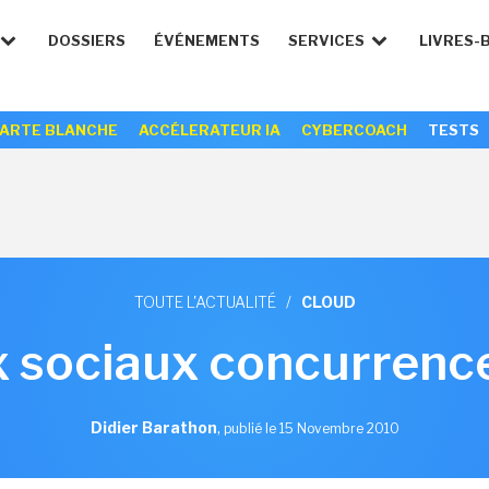
DOSSIERS
ÉVÉNEMENTS
SERVICES
LIVRES-
ARTE BLANCHE
ACCÉLERATEUR IA
CYBERCOACH
TESTS
TOUTE L'ACTUALITÉ
/
CLOUD
 sociaux concurrence
Didier Barathon
,
publié le 15 Novembre 2010