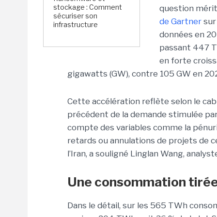
stockage : Comment
question mérit
sécuriser son
de Gartner
sur
infrastructure
données en 202
passant 447 T
en forte crois
gigawatts (GW), contre 105 GW en 2025
Cette accélération reflète selon le ca
précédent de la demande stimulée par l
compte des variables comme la pénuri
retards ou annulations de projets de ce
l’Iran, a souligné Linglan Wang, analys
Une consommation tirée 
Dans le détail, sur les 565 TWh cons