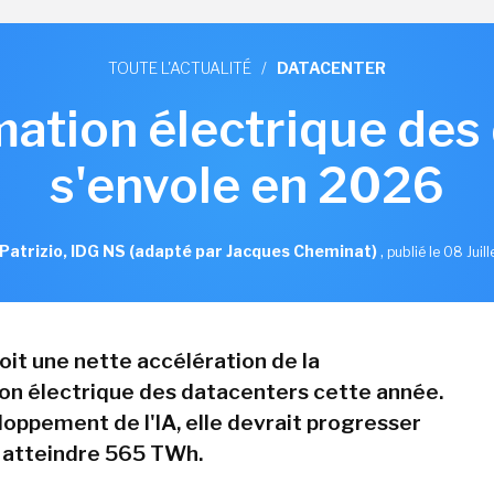
TOUTE L'ACTUALITÉ
/
DATACENTER
tion électrique des
s'envole en 2026
Patrizio, IDG NS (adapté par Jacques Cheminat)
,
publié le 08 Juil
oit une nette accélération de la
n électrique des datacenters cette année.
loppement de l'IA, elle devrait progresser
 atteindre 565 TWh.