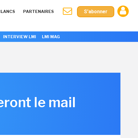
S'abonner
BLANCS
PARTENAIRES
INTERVIEW LMI
LMI MAG
ront le mail