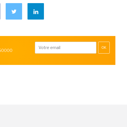
OK
 50000