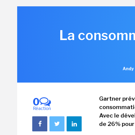
La consomma
Andy 
Gartner prév
0
consommatio
Réaction
Avec le déve
de 26% pour