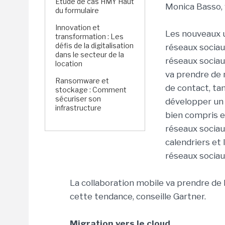
Étude de cas HMY Haut
Monica Basso, 
du formulaire
Innovation et
Les nouveaux ut
transformation : Les
défis de la digitalisation
réseaux sociaux
dans le secteur de la
réseaux sociau
location
va prendre de 
Ransomware et
de contact, tan
stockage : Comment
sécuriser son
développer un 
infrastructure
bien compris e
réseaux sociaux
calendriers et 
réseaux sociau
La collaboration mobile va prendre de 
cette tendance, conseille Gartner.
Migration vers le cloud