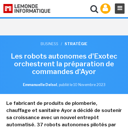
BUSINESS
/
STRATÉGIE
Les robots autonomes d'Exotec
orchestrent la préparation de
commandes d'Ayor
Emmanuelle Delsol
,
publié le 10 Novembre 2023
Le fabricant de produits de plomberie,
chauffage et sanitaire Ayor a décidé de soutenir
sa croissance avec un nouvel entrepôt
automatisé. 37 robots autonomes pilotés par