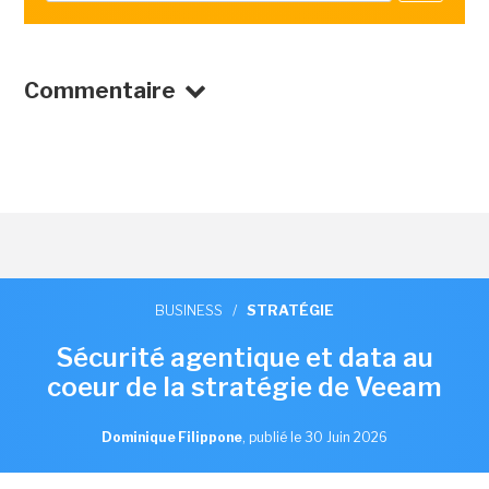
Commentaire
BUSINESS
/
STRATÉGIE
Sécurité agentique et data au
coeur de la stratégie de Veeam
Dominique Filippone
,
publié le 30 Juin 2026