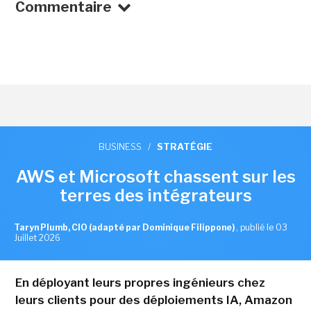
Commentaire
BUSINESS
/
STRATÉGIE
AWS et Microsoft chassent sur les
terres des intégrateurs
Taryn Plumb, CIO (adapté par Dominique Filippone)
,
publié le 03
Juillet 2026
En déployant leurs propres ingénieurs chez
leurs clients pour des déploiements IA, Amazon