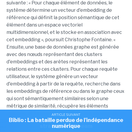
suivante : « Pour chaque élément de données, le
système détermine un vecteur d'embedding de
référence qui définit la position sémantique de cet
élément dans un espace vectoriel
multidimensionnel, et le stocke en association avec
cet embedding », poursuit Christophe Fontaine. «
Ensuite, une base de données graphe est générée
avec des nœuds représentant des clusters
d'embeddings et des arêtes représentant les
relations entre ces clusters. Pour chaque requête
utilisateur, le système génère un vecteur
d'embedding à partir de la requête, recherche dans
les embeddings de référence ou dans le graphe ceux
qui sont sémantiquement similaires selon une
métrique de similarité, récupère les éléments
associés, et les injecte dans un modèle de langage
ARTICLE SUIVANT
ARTICLE SUIVANT
Biblio : La bataille perdue de l'indépendance
Sécurité agentique et data au coeur de la
génératif pour produire le résultat. »
stratégie de Veeam
numérique