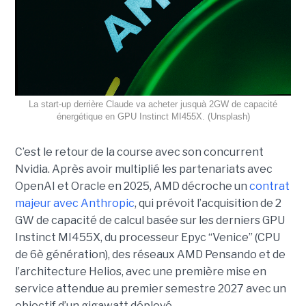
La start-up derrière Claude va acheter jusquà 2GW de capacité
énergétique en GPU Instinct MI455X. (Unsplash)
C’est le retour de la course avec son concurrent
Nvidia.
Après avoir multiplié les partenariats avec
OpenAI et Oracle en 2025, AMD décroche un
contrat
majeur avec Anthropic
, qui prévoit l’acquisition de 2
GW de capacité de calcul basée sur les derniers GPU
Instinct MI455X, du
processeur
Epyc
“Venice” (CPU
de 6è génération), des réseaux
AMD Pensando
et de
l’architecture Helios, avec une première mise en
service attendue au premier semestre 2027 avec un
objectif d’un gigawatt déployé.