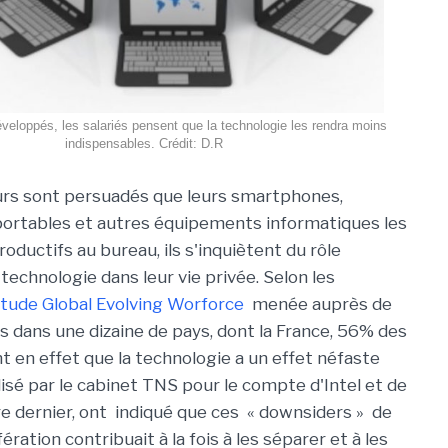
veloppés, les salariés pensent que la technologie les rendra moins
indispensables. Crédit: D.R
teurs sont persuadés que leurs smartphones,
portables et autres équipements informatiques les
oductifs au bureau, ils s'inquiètent du rôle
 technologie dans leur vie privée. Selon les
étude Global Evolving Worforce
menée auprès de
dans une dizaine de pays, dont la France, 56% des
 en effet que la technologie a un effet néfaste
lisé par le cabinet TNS pour le compte d'Intel et de
bre dernier, ont indiqué que ces « downsiders » de
ration contribuait à la fois à les séparer et à les