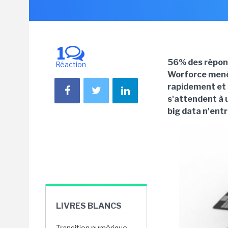
1
56% des répond
Réaction
Worforce menée
rapidement et q
s'attendent à 
big data n'entra
LIVRES BLANCS
Transition numérique