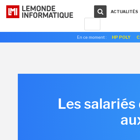
ACTUALITÉS
En ce moment :
HP POLY
C
Les salariés
au