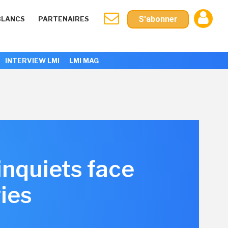
S'abonner
BLANCS
PARTENAIRES
INTERVIEW LMI
LMI MAG
inquiets face
ies