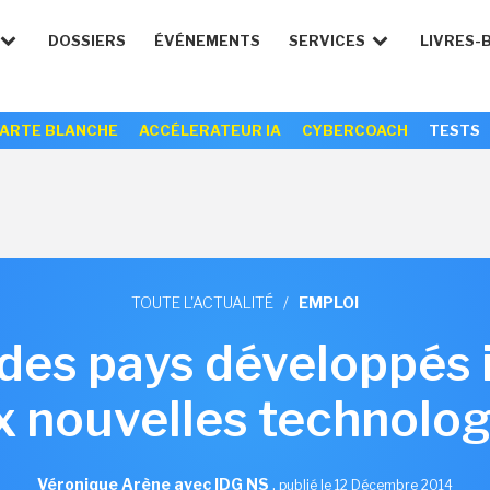
DOSSIERS
ÉVÉNEMENTS
SERVICES
LIVRES-
ARTE BLANCHE
ACCÉLERATEUR IA
CYBERCOACH
TESTS
TOUTE L'ACTUALITÉ
/
EMPLOI
 des pays développés 
x nouvelles technolog
Véronique Arène avec IDG NS
,
publié le 12 Décembre 2014