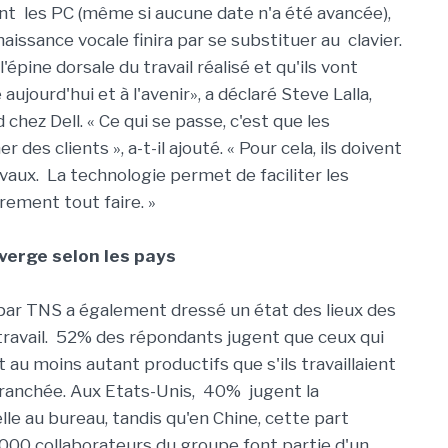
t les PC (même si aucune date n'a été avancée),
issance vocale finira par se substituer au clavier.
épine dorsale du travail réalisé et qu'ils vont
ourd'hui et à l'avenir», a déclaré Steve Lalla,
chez Dell. « Ce qui se passe, c'est que les
des clients », a-t-il ajouté. « Pour cela, ils doivent
 vaux. La technologie permet de faciliter les
rement tout faire. »
iverge selon les pays
ar TNS a également dressé un état des lieux des
ravail. 52% des répondants jugent que ceux qui
t au moins autant productifs que s'ils travaillaient
tranchée. Aux Etats-Unis, 40% jugent la
lle au bureau, tandis qu'en Chine, cette part
 000 collaborateurs du groupe font partie d'un