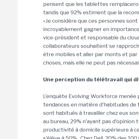
pensent que les tablettes remplaceron
tandis que 92% estiment que la reconna
«Je considère que ces personnes sont l'
incroyablement gagner en importance auj
vice-président et responsable du cloud 
collaborateurs souhaitent se rapprocher 
être mobiles et aller par monts et par
choses, mais elle ne peut pas nécessai
Une perception du télétravail qui d
L'enquête Evolving Workforce menée p
tendances en matière d'habitudes de t
sont habitués à travailler chez eux son
au bureau, 29% n'ayant pas d'opinion 
productivité à domicile supérieure à ce
s'élève à 50%. Chez Dell, 20% des 100