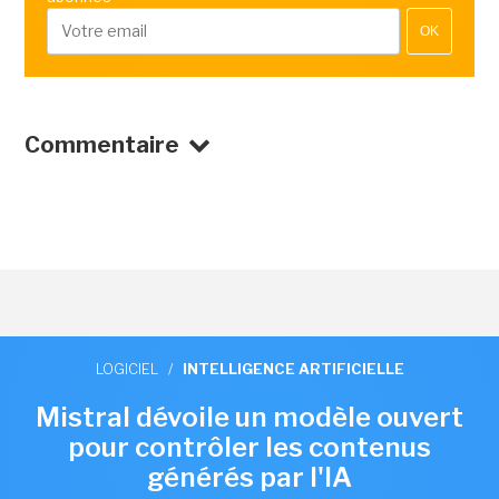
OK
Commentaire
LOGICIEL
/
INTELLIGENCE ARTIFICIELLE
Mistral dévoile un modèle ouvert
pour contrôler les contenus
générés par l'IA