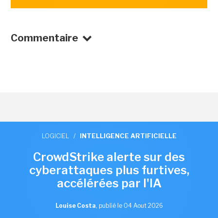
Commentaire
LOGICIEL
/
INTELLIGENCE ARTIFICIELLE
CrowdStrike alerte sur des
cyberattaques plus furtives,
accélérées par l'IA
Louise Costa
,
publié le 04 Aout 2026