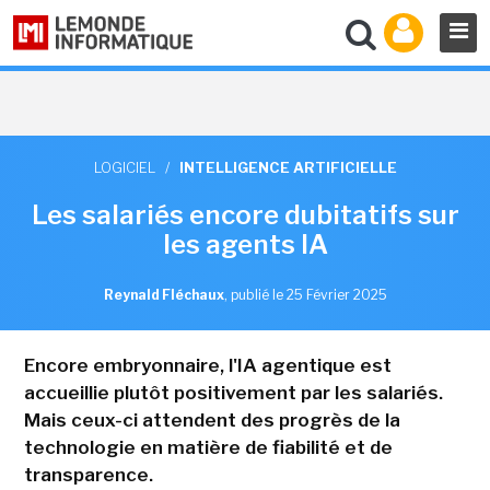
LOGICIEL
/
INTELLIGENCE ARTIFICIELLE
Les salariés encore dubitatifs sur
les agents IA
Reynald Fléchaux
,
publié le 25 Février 2025
Encore embryonnaire, l'IA agentique est
accueillie plutôt positivement par les salariés.
Mais ceux-ci attendent des progrès de la
technologie en matière de fiabilité et de
transparence.