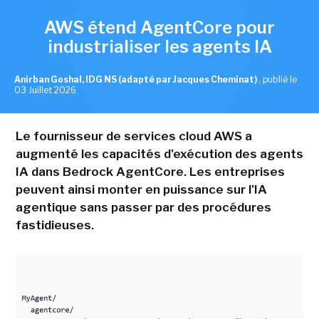
AWS étend AgentCore pour
industrialiser les agents IA
Anirban Goshal, IDG NS (adapté par Jacques Cheminat)
,
publié le
03 Juillet 2026
Le fournisseur de services cloud AWS a
augmenté les capacités d'exécution des agents
IA dans Bedrock AgentCore. Les entreprises
peuvent ainsi monter en puissance sur l'IA
agentique sans passer par des procédures
fastidieuses.