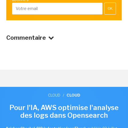
OK
Commentaire
CLOUD
/
CLOUD
Pour l'IA, AWS optimise l'analyse
des logs dans Opensearch