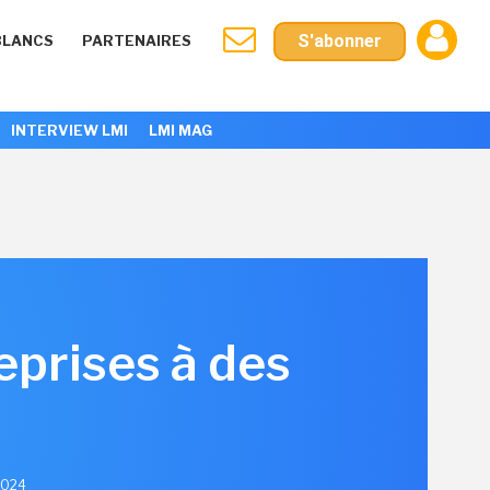
S'abonner
BLANCS
PARTENAIRES
INTERVIEW LMI
LMI MAG
eprises à des
 2024