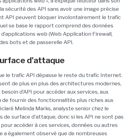
 applications web », a expliqué l’éditeur dans son
la sécurité des API sans avoir une image précise
t API peuvent bloquer involontairement le trafic
lequel se base le rapport comprend des données
d’applications web (Web Application Firewall,
des bots et de passerelle API.
surface d’attaque
e le trafic API dépasse le reste du trafic Internet.
isent de plus en plus des architectures modernes,
t besoin d'API pour accéder aux services, aux
 de fournir des fonctionnalités plus riches aux
déclaré Melinda Marks, analyste senior chez le
us de surface d'attaque, donc si les API ne sont pas
e pour accéder à ces services, données ou autres
flare a également observé que de nombreuses