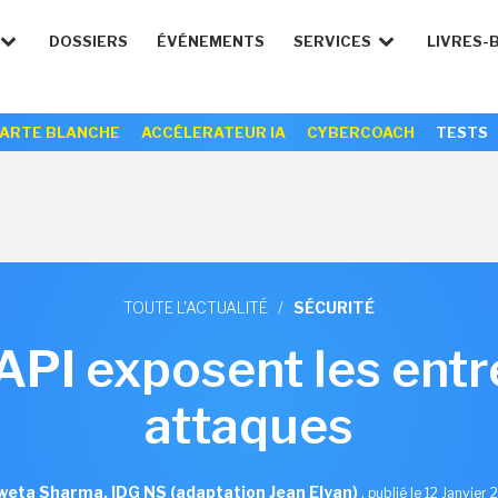
DOSSIERS
ÉVÉNEMENTS
SERVICES
LIVRES-
ARTE BLANCHE
ACCÉLERATEUR IA
CYBERCOACH
TESTS
TOUTE L'ACTUALITÉ
/
SÉCURITÉ
PI exposent les entr
attaques
eta Sharma, IDG NS (adaptation Jean Elyan)
,
publié le 12 Janvier