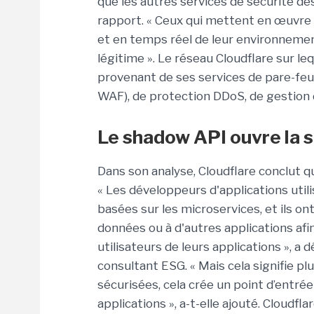
que les autres services de sécurité des
rapport. « Ceux qui mettent en œuvre 
et en temps réel de leur environnemen
légitime ». Le réseau Cloudflare sur 
provenant de ses services de pare-feu 
WAF), de protection DDoS, de gestion 
Le shadow API ouvre la 
Dans son analyse, Cloudflare conclut qu
« Les développeurs d'applications util
basées sur les microservices, et ils on
données ou à d'autres applications afin
utilisateurs de leurs applications », a 
consultant ESG. « Mais cela signifie pl
sécurisées, cela crée un point d’entré
applications », a-t-elle ajouté. Cloud