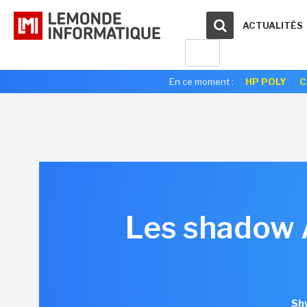
ACTUALITÉS
En ce moment :
HP POLY
C
Les shadow A
Shw