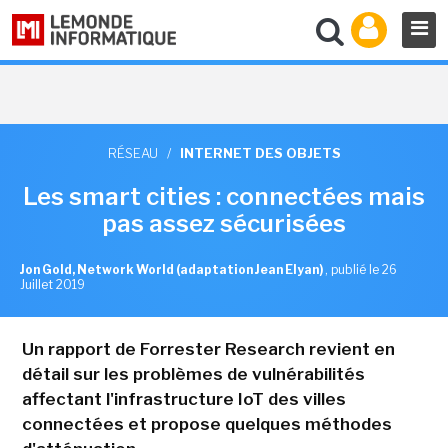
RÉSEAU
/
INTERNET DES OBJETS
Les smart cities : connectées mais
pas assez sécurisées
Jon Gold, Network World (adaptation Jean Elyan)
,
publié le 26
Juillet 2019
Un rapport de Forrester Research revient en
détail sur les problèmes de vulnérabilités
affectant l'infrastructure IoT des villes
connectées et propose quelques méthodes