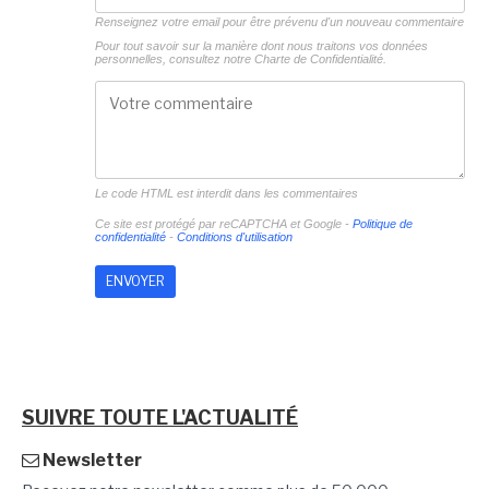
Renseignez votre email pour être prévenu d'un nouveau commentaire
Pour tout savoir sur la manière dont nous traitons vos données
personnelles, consultez notre
Charte de Confidentialité.
Le code HTML est interdit dans les commentaires
Ce site est protégé par reCAPTCHA et Google -
Politique de
confidentialité
-
Conditions d'utilisation
SUIVRE TOUTE L'ACTUALITÉ
Newsletter