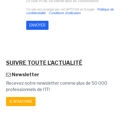
Le code HTML est interdit dans les commentaires
Ce site est protégé par reCAPTCHA et Google -
Politique de
confidentialité
-
Conditions d'utilisation
SUIVRE TOUTE L'ACTUALITÉ
Newsletter
Recevez notre newsletter comme plus de 50 000
professionnels de l'IT!
JE M'ABONNE