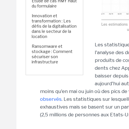
Étude de cas HMY Haut
du formulaire
Innovation et
transformation : Les
Les estimations 
défis de la digitalisation
u
dans le secteur de la
location
Les statistique
Ransomware et
stockage : Comment
l'analyse des 
sécuriser son
produits de co
infrastructure
dents chez App
baisser depuis
aujourd'hui aut
moins qu'en mai ou juin où des pics de
observés
. Les statistiques sur lesquel
exhaustives mais se basent sur un pane
(2,5 millions de personnes aux Etats-Un