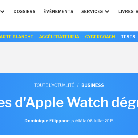
DOSSIERS
ÉVÉNEMENTS
SERVICES
LIVRES-
ARTE BLANCHE
ACCÉLERATEUR IA
CYBERCOACH
TESTS
TOUTE L'ACTUALITÉ
/
BUSINESS
es d'Apple Watch dég
Dominique Filippone
,
publié le 08 Juillet 2015