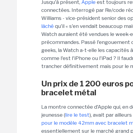
Jusqu'à présent,
Apple
est toujours re
connectées. Interrogé par Re/code ré
Williams - vice-président senior des o
lâché
qu'il « s'en vendait beaucoup mais 
Watch auraient été vendues le week-e
précommandes. Passé l'engouement de
geeks, la Watch a-t-elle les capacité
comme l'est l'iPhone ou l'iPad ? Il fa
trancher définitivement mais pour le m
Un prix de 1 200 euros 
bracelet métal
La montre connectée d'Apple qui, en d
jeunesse (
lire le test
), avait par aille
pour le modèle 42mm avec bracelet mé
essentiellement sur le marché grand p