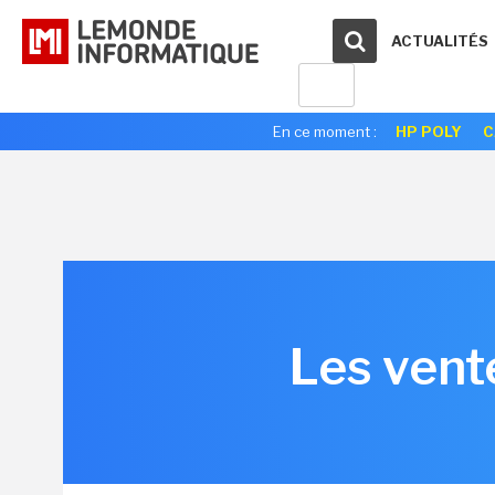
ACTUALITÉS
En ce moment :
HP POLY
C
Les vent