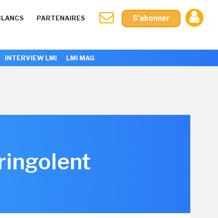
S'abonner
BLANCS
PARTENAIRES
INTERVIEW LMI
LMI MAG
ringolent