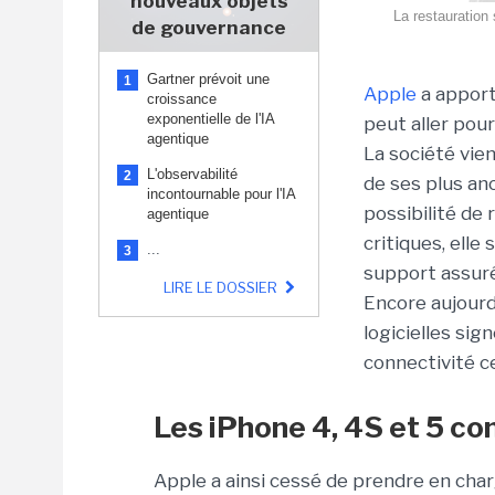
nouveaux objets
La restauration
de gouvernance
Gartner prévoit une
1
Apple
a apport
croissance
exponentielle de l'IA
peut aller pour
agentique
La société vie
L'observabilité
2
de ses plus an
incontournable pour l'IA
possibilité de 
agentique
critiques, elle
...
3
support assuré
LIRE LE DOSSIER
Encore aujourd
logicielles si
connectivité ce
Les iPhone 4, 4S et 5 c
Apple a ainsi cessé de prendre en cha