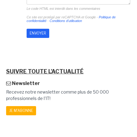
Le code HTML est interdit dans les commentaires
Ce site est protégé par reCAPTCHA et Google -
Politique de
confidentialité
-
Conditions d'utilisation
SUIVRE TOUTE L'ACTUALITÉ
Newsletter
Recevez notre newsletter comme plus de 50 000
professionnels de l'IT!
JE M'ABONNE