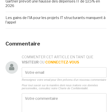
Gartner prévoit une hausse des dépenses IT de 13,5% en
2026
Les gains de l'IA pour les projets IT structurants manquent à
l'appel
Commentaire
COMMENTER CET ARTICLE EN TANT QUE
VISITEUR
OU
CONNECTEZ-VOUS
Renseignez votre email pour être prévenu d'un nouveau commentaire
Pour tout savoir sur la manière dont nous traitons vos données
personnelles, consultez notre
Charte de Confidentialité.