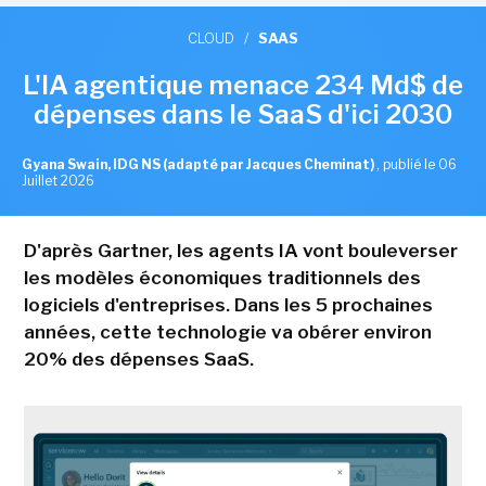
CLOUD
/
SAAS
L'IA agentique menace 234 Md$ de
dépenses dans le SaaS d'ici 2030
Gyana Swain, IDG NS (adapté par Jacques Cheminat)
,
publié le 06
Juillet 2026
D'après Gartner, les agents IA vont bouleverser
les modèles économiques traditionnels des
logiciels d'entreprises. Dans les 5 prochaines
années, cette technologie va obérer environ
20% des dépenses SaaS.