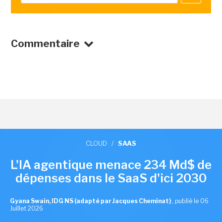
Commentaire
CLOUD
/
SAAS
L'IA agentique menace 234 Md$ de
dépenses dans le SaaS d'ici 2030
Gyana Swain, IDG NS (adapté par Jacques Cheminat)
,
publié le 06
Juillet 2026