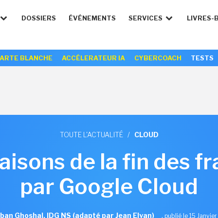
DOSSIERS
ÉVÉNEMENTS
SERVICES
LIVRES-
ARTE BLANCHE
ACCÉLERATEUR IA
CYBERCOACH
TESTS
TOUTE L'ACTUALITÉ
/
CLOUD
aisons de la fin des fr
par Google Cloud
ban Ghoshal, IDG NS (adapté par Jean Elyan)
,
publié le 15 Janvie