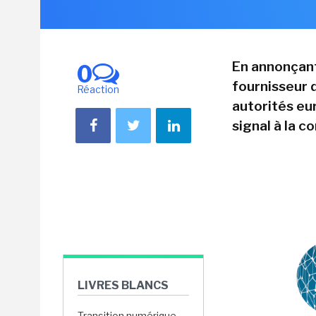
En annonçant 
0
fournisseur 
Réaction
autorités eu
signal à la 
LIVRES BLANCS
Transition numérique