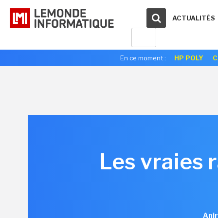
ACTUALITÉS
En ce moment :
HP POLY
C
Les vraies r
Anir