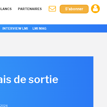
S'abonner
BLANCS
PARTENAIRES
INTERVIEW LMI
LMI MAG
ais de sortie
r 2024