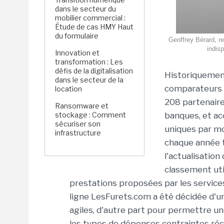
dans le secteur du
mobilier commercial :
Étude de cas HMY Haut
du formulaire
Geoffrey Bérard, re
indisp
Innovation et
transformation : Les
défis de la digitalisation
Historiquement
dans le secteur de la
comparateurs d
location
208 partenaire
Ransomware et
stockage : Comment
banques, et acc
sécuriser son
uniques par mo
infrastructure
chaque année t
l'actualisatio
classement uti
prestations proposées par les service
ligne LesFurets.com a été décidée d'
agiles, d'autre part pour permettre un
les types de dépenses contraintes récur