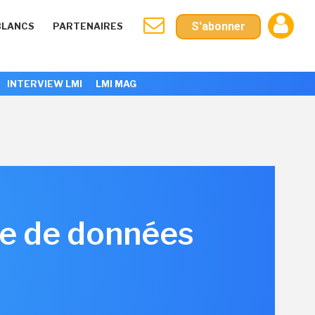
S'abonner
BLANCS
PARTENAIRES
INTERVIEW LMI
LMI MAG
me de données