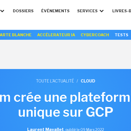
DOSSIERS
ÉVÉNEMENTS
SERVICES
LIVRES-
ARTE BLANCHE
ACCÉLERATEUR IA
CYBERCOACH
TESTS
TOUTE L'ACTUALITÉ
/
CLOUD
m crée une platefor
unique sur GCP
Laurent Mavallet
,
publié le 09 Mars 2022