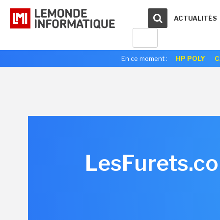
ACTUALITÉS
En ce moment :
HP POLY
C
LesFurets.co