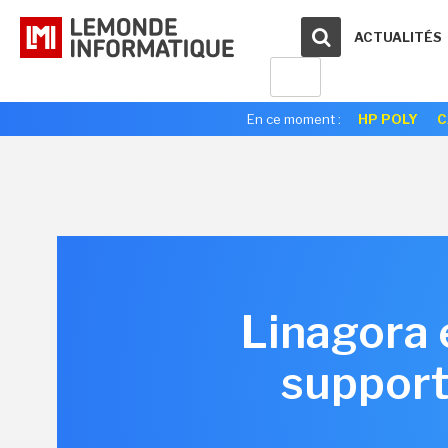
ACTUALITÉS
En ce moment :
HP POLY
C
Linagora 
support