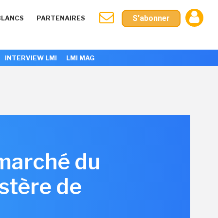
S'abonner
BLANCS
PARTENAIRES
INTERVIEW LMI
LMI MAG
 marché du
stère de