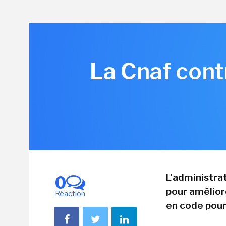
La Cnaf cont
L'administra
0
pour amélior
Réaction
en code pour 