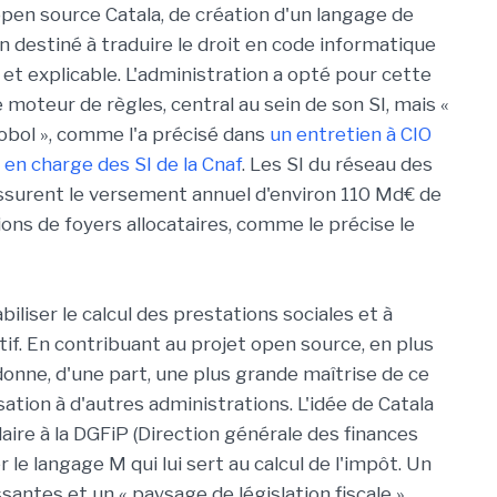
pen source Catala, de création d'un langage de
destiné à traduire le droit en code informatique
 et explicable. L'administration a opté pour cette
 moteur de règles, central au sein de son SI, mais «
obol », comme l'a précisé dans
un entretien à CIO
 en charge des SI de la Cnaf
. Les SI du réseau des
 assurent le versement annuel d'environ 110 Md€ de
lions de foyers allocataires, comme le précise le
iabiliser le calcul des prestations sociales et à
if. En contribuant au projet open source, en plus
e donne, d'une part, une plus grande maîtrise de ce
lisation à d'autres administrations. L'idée de Catala
laire à la DGFiP (Direction générale des finances
 le langage M qui lui sert au calcul de l'impôt. Un
ssantes et un « paysage de législation fiscale »