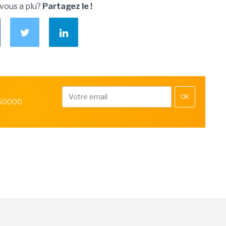
 vous a plu?
Partagez le !
OK
 50000