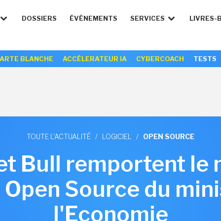
DOSSIERS
ÉVÉNEMENTS
SERVICES
LIVRES-
ARTE BLANCHE
ACCÉLERATEUR IA
CYBERCOACH
TESTS
TOUTE L'ACTUALITÉ
/
LOGICIEL
/
OPEN SOURCE
et Bull remportent le
 Open Source du mini
l'Economie