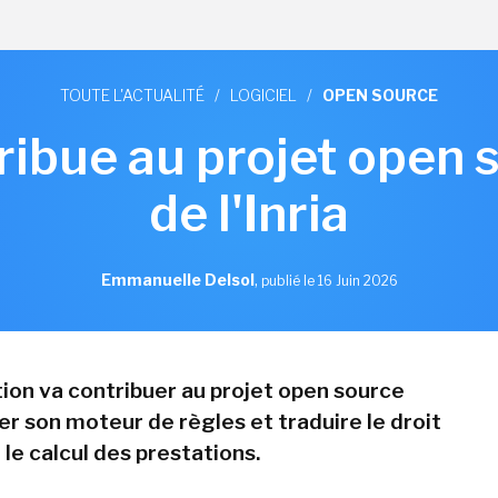
TOUTE L'ACTUALITÉ
/
LOGICIEL
/
OPEN SOURCE
ribue au projet open 
de l'Inria
Emmanuelle Delsol
,
publié le 16 Juin 2026
tion va contribuer au projet open source
er son moteur de règles et traduire le droit
le calcul des prestations.