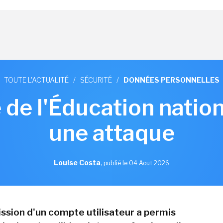
TOUTE L'ACTUALITÉ
/
SÉCURITÉ
/
DONNÉES PERSONNELLES
 de l'Éducation nation
une attaque
Louise Costa
,
publié le 04 Aout 2026
sion d'un compte utilisateur a permis