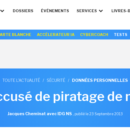
DOSSIERS
ÉVÉNEMENTS
SERVICES
LIVRES-
ARTE BLANCHE
ACCÉLERATEUR IA
CYBERCOACH
TESTS
TOUTE L'ACTUALITÉ
/
SÉCURITÉ
/
DONNÉES PERSONNELLES
ccusé de piratage de
Jacques Cheminat avec IDG NS
,
publié le 23 Septembre 2013