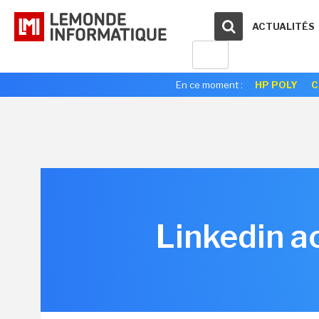
ACTUALITÉS
En ce moment :
HP POLY
C
Linkedin a