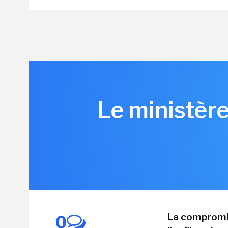
Le ministère
La compromis
0