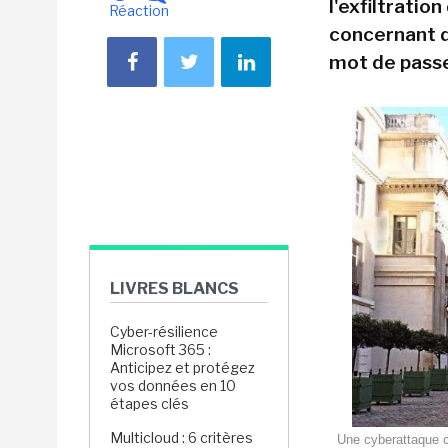
l'exfiltratio
Réaction
concernant d
mot de passe
LIVRES BLANCS
Cyber-résilience
Microsoft 365 :
Anticipez et protégez
vos données en 10
étapes clés
Multicloud : 6 critères
Une cyberattaque co