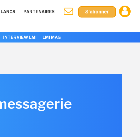
S'abonner
BLANCS
PARTENAIRES
INTERVIEW LMI
LMI MAG
 messagerie