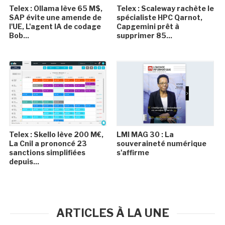
Telex : Ollama lève 65 M$,
Telex : Scaleway rachète le
SAP évite une amende de
spécialiste HPC Qarnot,
l'UE, L'agent IA de codage
Capgemini prêt à
Bob...
supprimer 85...
Telex : Skello lève 200 M€,
LMI MAG 30 : La
La Cnil a prononcé 23
souveraineté numérique
sanctions simplifiées
s'affirme
depuis...
ARTICLES À LA UNE