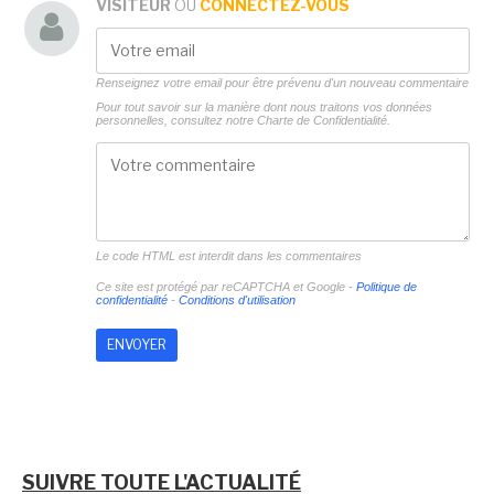
VISITEUR
OU
CONNECTEZ-VOUS
Renseignez votre email pour être prévenu d'un nouveau commentaire
Pour tout savoir sur la manière dont nous traitons vos données
personnelles, consultez notre
Charte de Confidentialité.
Le code HTML est interdit dans les commentaires
Ce site est protégé par reCAPTCHA et Google -
Politique de
confidentialité
-
Conditions d'utilisation
SUIVRE TOUTE L'ACTUALITÉ