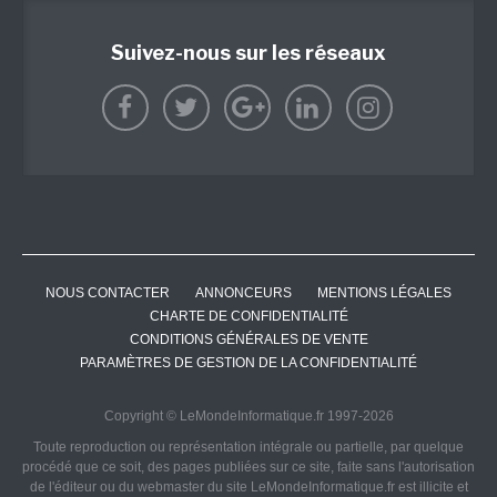
Suivez-nous sur les réseaux
NOUS CONTACTER
ANNONCEURS
MENTIONS LÉGALES
CHARTE DE CONFIDENTIALITÉ
CONDITIONS GÉNÉRALES DE VENTE
PARAMÈTRES DE GESTION DE LA CONFIDENTIALITÉ
Copyright © LeMondeInformatique.fr 1997-2026
Toute reproduction ou représentation intégrale ou partielle, par quelque
procédé que ce soit, des pages publiées sur ce site, faite sans l'autorisation
de l'éditeur ou du webmaster du site LeMondeInformatique.fr est illicite et