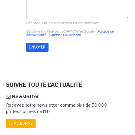
Le code HTML est interdit dans les commentaires
Ce site est protégé par reCAPTCHA et Google -
Politique de
confidentialité
-
Conditions d'utilisation
SUIVRE TOUTE L'ACTUALITÉ
Newsletter
Recevez notre newsletter comme plus de 50 000
professionnels de l'IT!
JE M'ABONNE