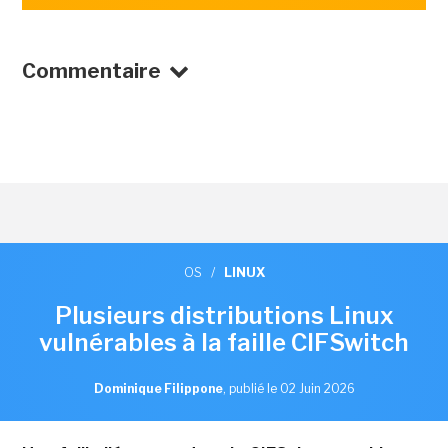
Commentaire
OS
/
LINUX
Plusieurs distributions Linux
vulnérables à la faille CIFSwitch
Dominique Filippone
,
publié le 02 Juin 2026