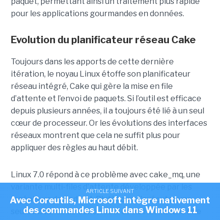
paquet, permettant ainsi un traitement plus rapide
pour les applications gourmandes en données.
Evolution du planificateur réseau Cake
Toujours dans les apports de cette dernière
itération, le noyau Linux étoffe son planificateur
réseau intégré, Cake qui gère la mise en file
d’attente et l’envoi de paquets. Si l’outil est efficace
depuis plusieurs années, il a toujours été lié à un seul
cœur de processeur. Or les évolutions des interfaces
réseaux montrent que cela ne suffit plus pour
appliquer des règles au haut débit.
Linux 7.0 répond à ce problème avec cake_mq, une
variante multi-files d'attente développée par les
ARTICLE SUIVANT
ingénieurs de Red Hat. Plutôt que d'exécuter une
Avec Coreutils, Microsoft intègre nativement
des commandes Linux dans Windows 11
seule instance de Cake, l’outil de Rd Hat installe une