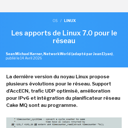
OS
/
LINUX
Les apports de Linux 7.0 pour le
réseau
Sean Michael Kerner, NetworkWorld (adapté par Jean Elyan)
,
publié le 14 Avril 2026
La dernière version du noyau Linux propose
plusieurs évolutions pour le réseau. Support
d'AccECN, trafic UDP optimisé, amélioration
pour IPv6 et intégration du planificateur réseau
Cake MQ sont au programme.