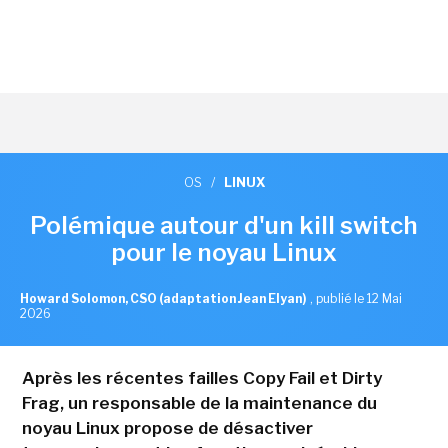
OS
/
LINUX
Polémique autour d'un kill switch
pour le noyau Linux
Howard Solomon, CSO (adaptation Jean Elyan)
,
publié le 12 Mai
2026
Après les récentes failles Copy Fail et Dirty
Frag, un responsable de la maintenance du
noyau Linux propose de désactiver