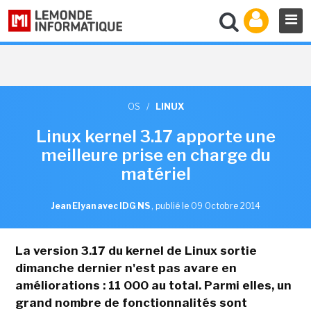
OS
/
LINUX
Linux kernel 3.17 apporte une
meilleure prise en charge du
matériel
Jean Elyan avec IDG NS
,
publié le 09 Octobre 2014
La version 3.17 du kernel de Linux sortie
dimanche dernier n'est pas avare en
améliorations : 11 000 au total. Parmi elles, un
grand nombre de fonctionnalités sont