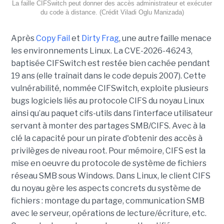
La faille CIFSwitch peut donner des accès administrateur et exécuter
du code à distance. (Crédit Viladi Oglu Manizada)
Après
Copy Fail
et
Dirty Frag
, une autre faille menace
les environnements Linux. La CVE-2026-46243,
baptisée CIFSwitch est restée bien cachée pendant
19 ans (elle traînait dans le code depuis 2007). Cette
vulnérabilité, nommée CIFSwitch, exploite plusieurs
bugs logiciels liés au protocole CIFS du noyau Linux
ainsi qu’au paquet cifs-utils dans l’interface utilisateur
servant à monter des partages SMB/CIFS. Avec à la
clé la capacité pour un pirate d'obtenir des accès à
privilèges de niveau root. Pour mémoire, CIFS est la
mise en oeuvre du protocole de système de fichiers
réseau SMB sous Windows. Dans Linux, le client CIFS
du noyau gère les aspects concrets du système de
fichiers : montage du partage, communication SMB
avec le serveur, opérations de lecture/écriture, etc.