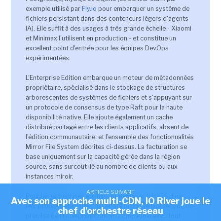
exemple utilisé par
Fly.io
pour embarquer un système de
fichiers persistant dans des conteneurs légers d'agents
IA). Elle suffit à des usages à très grande échelle - Xiaomi
et Minimax l'utilisent en production - et constitue un
excellent point d'entrée pour les équipes DevOps
expérimentées.
L'Enterprise Edition embarque un moteur de métadonnées
propriétaire, spécialisé dans le stockage de structures
arborescentes de systèmes de fichiers et s'appuyant sur
un protocole de consensus de type Raft pour la haute
disponibilité native. Elle ajoute également un cache
distribué partagé entre les clients applicatifs, absent de
l'édition communautaire, et l'ensemble des fonctionnalités
Mirror File System décrites ci-dessus. La facturation se
base uniquement sur la capacité gérée dans la région
source, sans surcoût lié au nombre de clients ou aux
instances miroir.
ARTICLE SUIVANT
Pour les entreprises souhaitant déployer JuiceFS dans
Avec son approche multi-CDN, IO River joue le
leur propre datacenter, JuiceData propose une version on-
chef d'orchestre réseau
premise de l'Enterprise Edition. Compatible avec tout