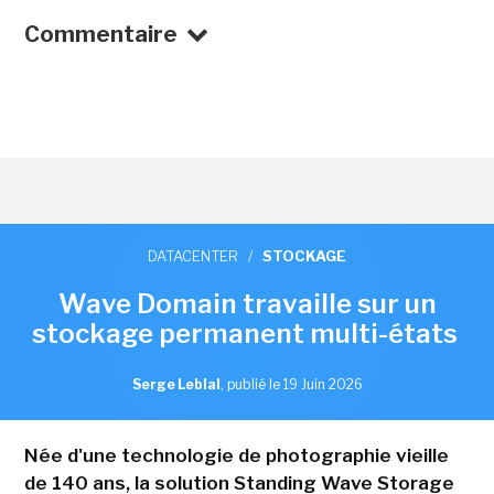
Commentaire
DATACENTER
/
STOCKAGE
Wave Domain travaille sur un
stockage permanent multi-états
Serge Leblal
,
publié le 19 Juin 2026
Née d'une technologie de photographie vieille
de 140 ans, la solution Standing Wave Storage