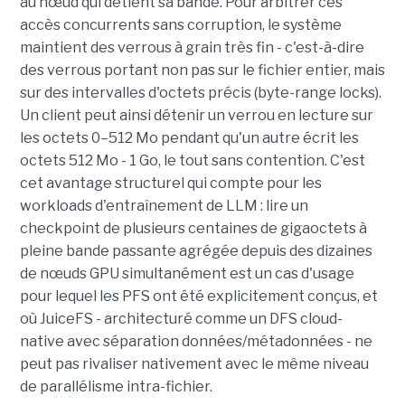
au nœud qui détient sa bande. Pour arbitrer ces
accès concurrents sans corruption, le système
maintient des verrous à grain très fin - c'est-à-dire
des verrous portant non pas sur le fichier entier, mais
sur des intervalles d'octets précis (byte-range locks).
Un client peut ainsi détenir un verrou en lecture sur
les octets 0–512 Mo pendant qu'un autre écrit les
octets 512 Mo - 1 Go, le tout sans contention. C'est
cet avantage structurel qui compte pour les
workloads d'entraînement de LLM : lire un
checkpoint de plusieurs centaines de gigaoctets à
pleine bande passante agrégée depuis des dizaines
de nœuds GPU simultanément est un cas d'usage
pour lequel les PFS ont été explicitement conçus, et
où JuiceFS - architecturé comme un DFS cloud-
native avec séparation données/métadonnées - ne
peut pas rivaliser nativement avec le même niveau
de parallélisme intra-fichier.