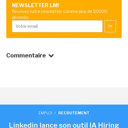
NEWSLETTER LMI
Recevez notre newsletter comme plus de 50000
abonnés
OK
Commentaire
EMPLOI
/
RECRUTEMENT
Linkedin lance son outil IA Hiring