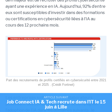
défi majeur est de recruter des profils cybersécurité
ayant une expérience en IA. Aujourd’hui, 92% d’entre
eux sont susceptibles d’investir dans des formations
ou certifications en cybersécurité liées à l’IA au
cours des 12 prochains mois.
Part des recrutements de profils certifiés en cybersécurité entre 2021
et 2025 . (Crédit Fortinet)
Les entreprises sollicitent des collaborateurs
ARTICLE SUIVANT
Job Connect IA & Tech recrute dans l'IT le 15
possédant des compétences pour accompagner
juin à Lille
l’adoption de l’IA dans les domaines suivants : le