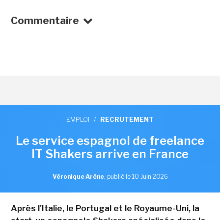
Commentaire
EMPLOI
/
RECRUTEMENT
Le service espagnol de freelance
IT Shakers arrive en France
Véronique Arène
,
publié le 10 Juin 2026
Après l'Italie, le Portugal et le Royaume-Uni, la