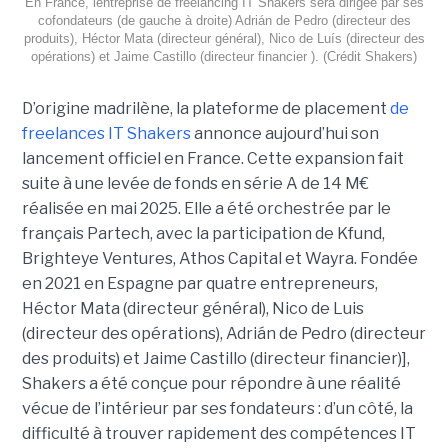
En France, lentreprise de freelancing IT Shakers sera dirigée par ses
cofondateurs (de gauche à droite) Adrián de Pedro (directeur des
produits), Héctor Mata (directeur général), Nico de Luís (directeur des
opérations) et Jaime Castillo (directeur financier ). (Crédit Shakers)
D’origine madrilène, la plateforme de placement
de
freelances IT Shakers
annonce aujourd’hui son
lancement officiel en France. Cette expansion fait
suite à une levée de fonds en série A de 14 M€
réalisée en mai 2025. Elle a été orchestrée par le
français Partech, avec la participation de Kfund,
Brighteye Ventures, Athos Capital et Wayra. Fondée
en 2021 en Espagne par quatre entrepreneurs,
Héctor Mata (directeur général), Nico de Luis
(directeur des opérations), Adrián de Pedro (directeur
des produits) et Jaime Castillo (directeur financier)],
Shakers a été conçue pour répondre à une réalité
vécue de l’intérieur par ses fondateurs : d’un côté, la
difficulté à trouver rapidement des compétences IT