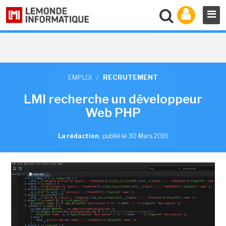
EMPLOI
/
RECRUTEMENT
LMI recherche un développeur
Web PHP
La rédaction
,
publié le 30 Mars 2016