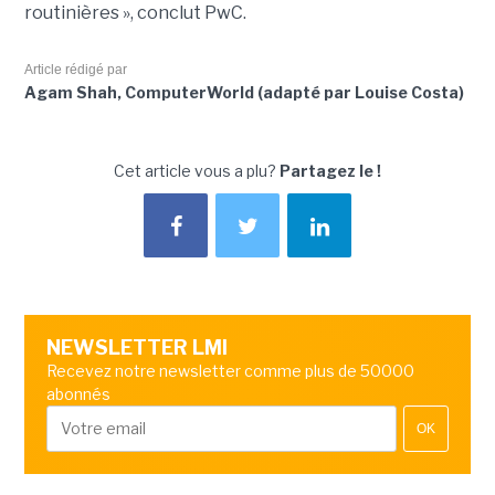
routinières », conclut PwC.
Article rédigé par
Agam Shah, ComputerWorld (adapté par Louise Costa)
Cet article vous a plu?
Partagez le !
NEWSLETTER LMI
Recevez notre newsletter comme plus de 50000
abonnés
OK