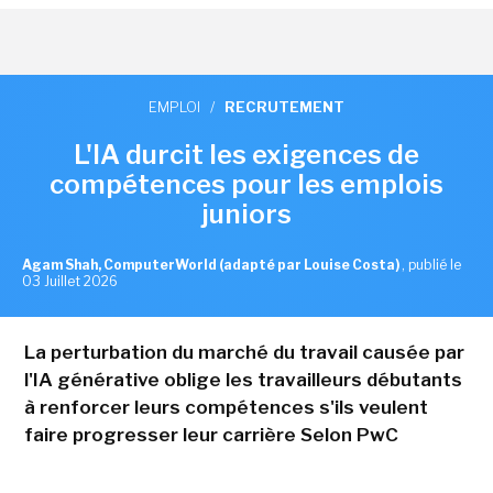
EMPLOI
/
RECRUTEMENT
L'IA durcit les exigences de
compétences pour les emplois
juniors
Agam Shah, ComputerWorld (adapté par Louise Costa)
,
publié le
03 Juillet 2026
La perturbation du marché du travail causée par
l'IA générative oblige les travailleurs débutants
à renforcer leurs compétences s'ils veulent
faire progresser leur carrière Selon PwC