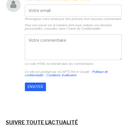
Renseignez votre email pour être prévenu d'un nouveau commentaire
Pour tout savoir sur la manière dont nous traitons vos données
personnelles, consultez notre
Charte de Confidentialité.
Le code HTML est interdit dans les commentaires
Ce site est protégé par reCAPTCHA et Google -
Politique de
confidentialité
-
Conditions d'utilisation
SUIVRE TOUTE L'ACTUALITÉ