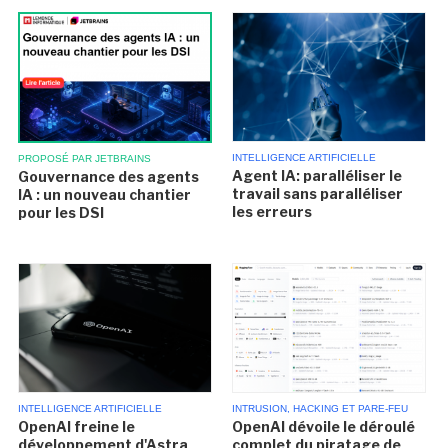
INTELLIGENCE ARTIFICIELLE
PROPOSÉ PAR JETBRAINS
Agent IA: paralléliser le
Gouvernance des agents
travail sans paralléliser
IA : un nouveau chantier
les erreurs
pour les DSI
INTELLIGENCE ARTIFICIELLE
INTRUSION, HACKING ET PARE-FEU
OpenAI freine le
OpenAI dévoile le déroulé
développement d'Astra
complet du piratage de