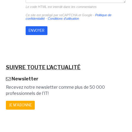
Le code HTML est interdit dans les commentaires
Ce site est protégé par reCAPTCHA et Google -
Politique de
confidentialité
-
Conditions d'utilisation
SUIVRE TOUTE L'ACTUALITÉ
Newsletter
Recevez notre newsletter comme plus de 50 000
professionnels de l'IT!
JE M'ABONNE