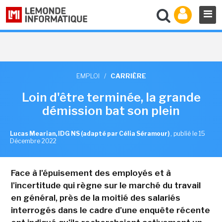
EMPLOI
/
CARRIÈRE
Loin d'être terminée, la grande
démission bat son plein
Lucas Mearian, IDG NS (adapté par Célia Séramour)
,
publié le 15
Décembre 2022
Face à l'épuisement des employés et à
l'incertitude qui règne sur le marché du travail
en général, près de la moitié des salariés
interrogés dans le cadre d'une enquête récente