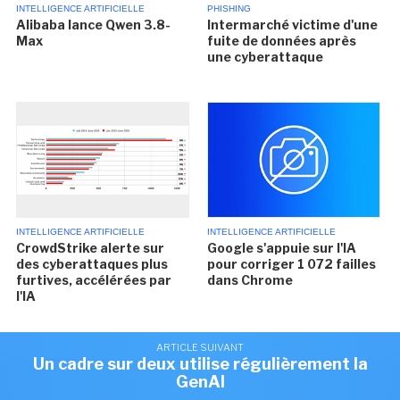
INTELLIGENCE ARTIFICIELLE
PHISHING
Alibaba lance Qwen 3.8-
Intermarché victime d'une
Max
fuite de données après
une cyberattaque
INTELLIGENCE ARTIFICIELLE
INTELLIGENCE ARTIFICIELLE
CrowdStrike alerte sur
Google s'appuie sur l'IA
des cyberattaques plus
pour corriger 1 072 failles
furtives, accélérées par
dans Chrome
l'IA
ARTICLE SUIVANT
Un cadre sur deux utilise régulièrement la
GenAI