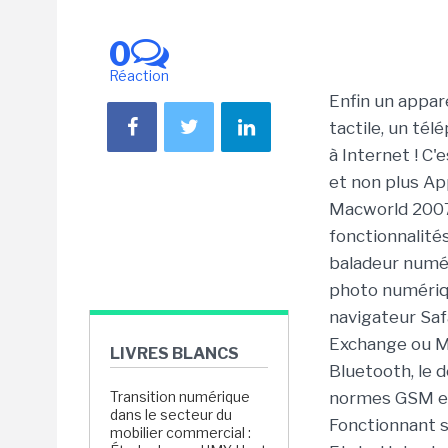
0
Réaction
Enfin un appare
tactile, un té
à Internet ! C
et non plus Ap
Macworld 2007 
fonctionnalité
baladeur numéri
photo numériqu
navigateur Saf
Exchange ou Ma
LIVRES BLANCS
Bluetooth, le 
Transition numérique
normes GSM et 
dans le secteur du
Fonctionnant s
mobilier commercial :