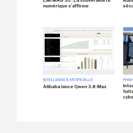
LMI MAG 30 : La souveraineté
Rubr
numérique s'affirme
sécu
INTELLIGENCE ARTIFICIELLE
PHIS
Inte
Alibaba lance Qwen 3.8-Max
fuit
cyb