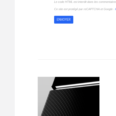
Le code HTML est interdit dans les commentaire
Ce site est protégé par reCAPTCHA et Google -