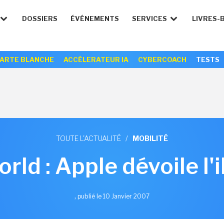
DOSSIERS
ÉVÉNEMENTS
SERVICES
LIVRES-
ARTE BLANCHE
ACCÉLERATEUR IA
CYBERCOACH
TESTS
TOUTE L'ACTUALITÉ
/
MOBILITÉ
ld : Apple dévoile l
,
publié le 10 Janvier 2007