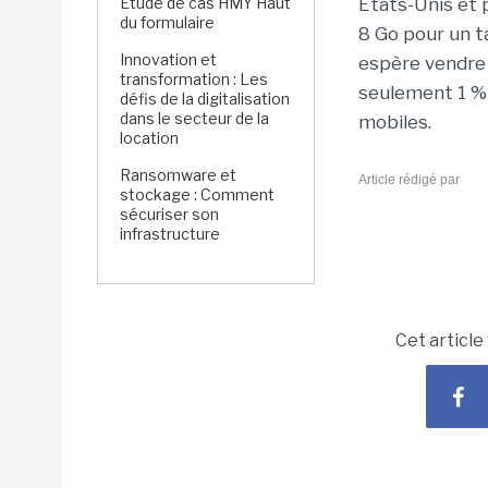
Étude de cas HMY Haut
Etats-Unis et 
du formulaire
8 Go pour un t
Innovation et
espère vendre 1
transformation : Les
seulement 1 %
défis de la digitalisation
dans le secteur de la
mobiles.
location
Ransomware et
Article rédigé par
stockage : Comment
sécuriser son
infrastructure
Cet article