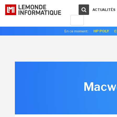
ACTUALITÉS
En ce moment :
HP POLY
C
Macwor