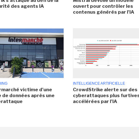
ik s'attaque au défi de la
Mistral dévoile un modèle
rité des agents IA
ouvert pour contrôler les
contenus générés par l'IA
HING
INTELLIGENCE ARTIFICIELLE
rmarché victime d'une
CrowdStrike alerte sur des
e de données après une
cyberattaques plus furtives
erattaque
accélérées par l'IA