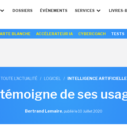
DOSSIERS
ÉVÉNEMENTS
SERVICES
LIVRES-
ARTE BLANCHE
ACCÉLERATEUR IA
CYBERCOACH
TESTS
TOUTE L'ACTUALITÉ
/
LOGICIEL
/
INTELLIGENCE ARTIFICIELLE
témoigne de ses usage
Bertrand Lemaire
,
publié le 10 Juillet 2020