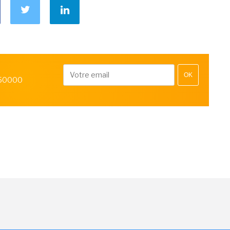
OK
 50000