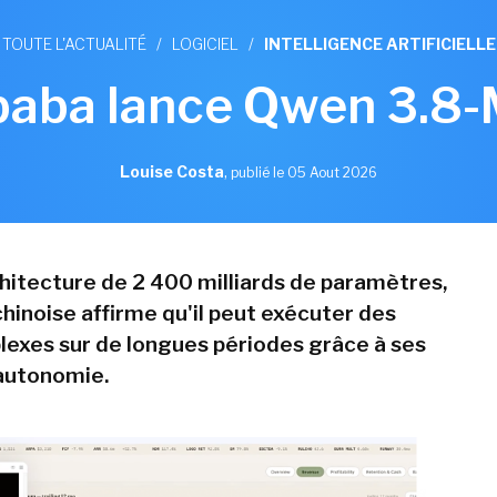
TOUTE L'ACTUALITÉ
/
LOGICIEL
/
INTELLIGENCE ARTIFICIELLE
baba lance Qwen 3.8
Louise Costa
,
publié le 05 Aout 2026
hitecture de 2 400 milliards de paramètres,
chinoise affirme qu'il peut exécuter des
exes sur de longues périodes grâce à ses
autonomie.