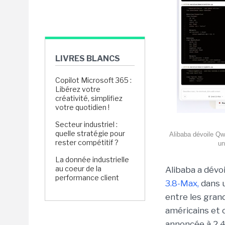
LIVRES BLANCS
Copilot Microsoft 365 :
Libérez votre
créativité, simplifiez
votre quotidien !
Secteur industriel :
quelle stratégie pour
Alibaba dévoile Qw
rester compétitif ?
un
La donnée industrielle
au coeur de la
Alibaba a dévo
performance client
3.8-Max,
dans u
entre les gra
américains et 
annoncée à 2 4