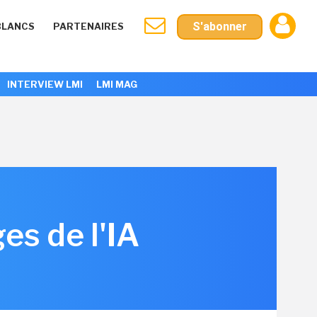
S'abonner
BLANCS
PARTENAIRES
INTERVIEW LMI
LMI MAG
s de l'IA