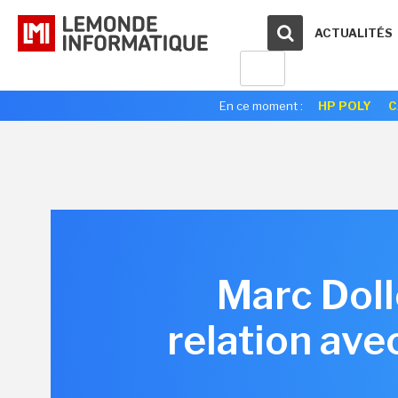
ACTUALITÉS
En ce moment :
HP POLY
C
Marc Doll
relation ave