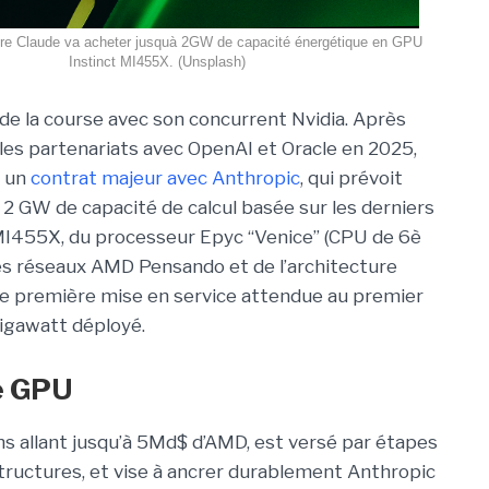
ière Claude va acheter jusquà 2GW de capacité énergétique en GPU
Instinct MI455X. (Unsplash)
 de la course avec son concurrent Nvidia.
Après
é les partenariats avec OpenAI et Oracle en 2025,
 un
contrat majeur avec Anthropic
, qui prévoit
e 2 GW de capacité de calcul basée sur les derniers
MI455X, du
processeur
Epyc
“Venice” (CPU de 6è
es réseaux
AMD Pensando
et de l’architecture
ne première mise en service attendue au premier
igawatt déployé.
de GPU
ns allant jusqu’à 5Md$ d’AMD, est versé par étapes
tructures, et vise à ancrer durablement Anthropic