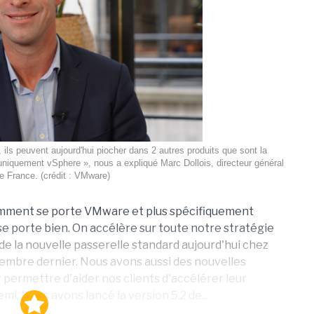
, ils peuvent aujourd'hui piocher dans 2 autres produits que sont la
 uniquement vSphere », nous a expliqué Marc Dollois, directeur général
 France. (crédit : VMware)
omment se porte VMware et plus spécifiquement
 porte bien. On accélère sur toute notre stratégie
de la nouvelle passerelle standard aujourd'hui chez
bre dernier. Nous avons aussi des nouvelles
r permettre d'aider nos clients d'accélérer leur
i. Nous avons lancé la version 5.2 de...