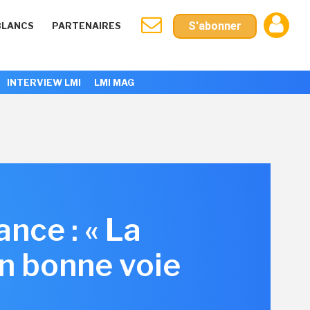
S'abonner
BLANCS
PARTENAIRES
INTERVIEW LMI
LMI MAG
nce : « La
en bonne voie