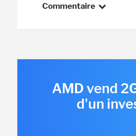
Commentaire
AMD vend 2G
d'un inve