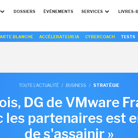
DOSSIERS
ÉVÉNEMENTS
SERVICES
LIVRES-
ARTE BLANCHE
ACCÉLERATEUR IA
CYBERCOACH
TESTS
TOUTE L'ACTUALITÉ
/
BUSINESS
/
STRATÉGIE
ois, DG de VMware Fra
c les partenaires est 
de s'assainir »