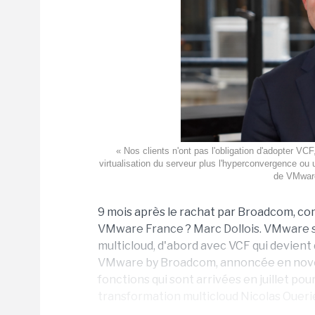
« Nos clients n'ont pas l'obligation d'adopter VCF
virtualisation du serveur plus l'hyperconvergence ou
de VMware
9 mois après le rachat par Broadcom, c
VMware France ? Marc Dollois. VMware se
multicloud, d'abord avec VCF qui devient 
VMware by Broadcom, annoncée en novem
fonctions qui sont arrivées en juillet pou
transformation multicloud Nicolas Oueriem