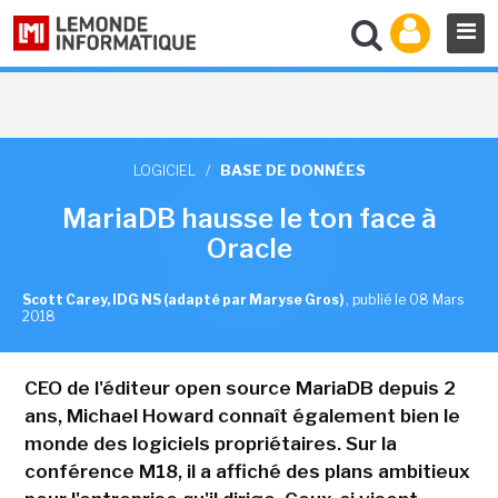
LOGICIEL
/
BASE DE DONNÉES
MariaDB hausse le ton face à
Oracle
Scott Carey, IDG NS (adapté par Maryse Gros)
,
publié le 08 Mars
2018
CEO de l'éditeur open source MariaDB depuis 2
ans, Michael Howard connaît également bien le
monde des logiciels propriétaires. Sur la
conférence M18, il a affiché des plans ambitieux