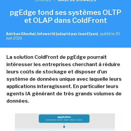
pgEdge fond ses systèmes OLTP
et OLAP dans ColdFront
Anirban Ghoshal, Infoworld (adapté par Jean Elyan)
,
publié le 30
Juin 2026
La solution ColdFront de pgEdge pourrait
intéresser les entreprises cherchant à réduire
leurs coûts de stockage et disposer d'un
système de données unique avec laquelle leurs
applications interagissent. En particulier leurs
agents IA générant de très grands volumes de
données.