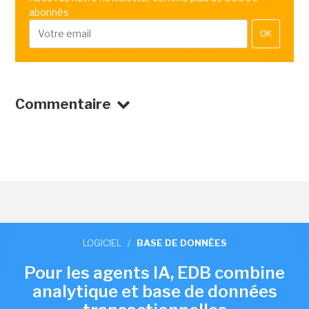
abonnés
OK
Commentaire
LOGICIEL
/
BASE DE DONNÉES
Pour les agents IA, EDB combine
analytique et base de données