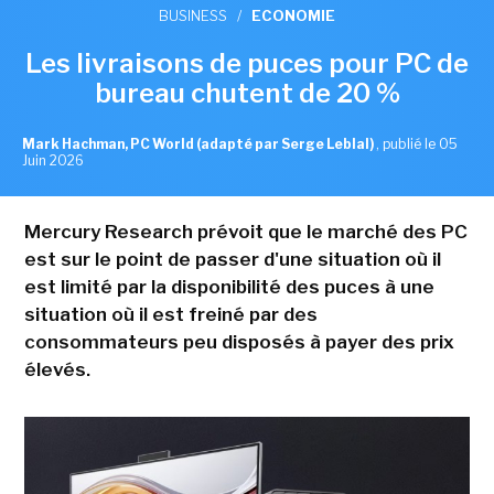
BUSINESS
/
ECONOMIE
Les livraisons de puces pour PC de
bureau chutent de 20 %
Mark Hachman, PC World (adapté par Serge Leblal)
,
publié le 05
Juin 2026
Mercury Research prévoit que le marché des PC
est sur le point de passer d'une situation où il
est limité par la disponibilité des puces à une
situation où il est freiné par des
consommateurs peu disposés à payer des prix
élevés.