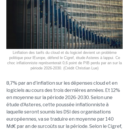
Linflation des tarifs du cloud et du logiciel devient un problème
politique pour lEurope, défend le Cigref, étude Asteres à lappui. Ce
choc inflationniste représenterait 0,6 point de PIB perdu par an sur la
période 2026-2030. (Crédit Christian Lue)
8,7% par an d'inflation sur les dépenses cloud et en
logiciels au cours des trois dernières années. Et 12%
en moyenne sur la période 2026-2030. Selon une
étude d'Asteres, cette poussée inflationniste à
laquelle seront soumis les DSI des organisations
européennes, va se traduire en moyenne par 140
Md€ par an de surcoûts sur la période. Selon le Cigref,