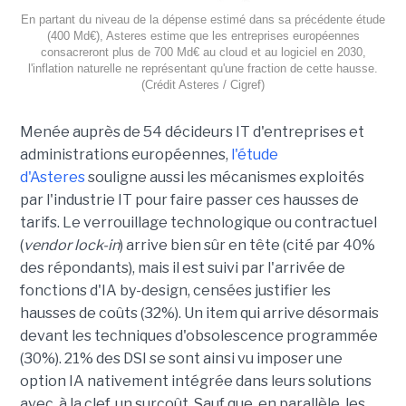
En partant du niveau de la dépense estimé dans sa précédente étude
(400 Md€), Asteres estime que les entreprises européennes
consacreront plus de 700 Md€ au cloud et au logiciel en 2030,
l'inflation naturelle ne représentant qu'une fraction de cette hausse.
(Crédit Asteres / Cigref)
Menée auprès de 54 décideurs IT d'entreprises et
administrations européennes,
l'étude
d'Asteres
souligne aussi les mécanismes exploités
par l'industrie IT pour faire passer ces hausses de
tarifs. Le verrouillage technologique ou contractuel
(
vendor lock-in
) arrive bien sûr en tête (cité par 40%
des répondants), mais il est suivi par l'arrivée de
fonctions d'IA by-design, censées justifier les
hausses de coûts (32%). Un item qui arrive désormais
devant les techniques d'obsolescence programmée
(30%). 21% des DSI se sont ainsi vu imposer une
option IA nativement intégrée dans leurs solutions
avec, à la clef, un surcoût. Sauf que, en parallèle, les