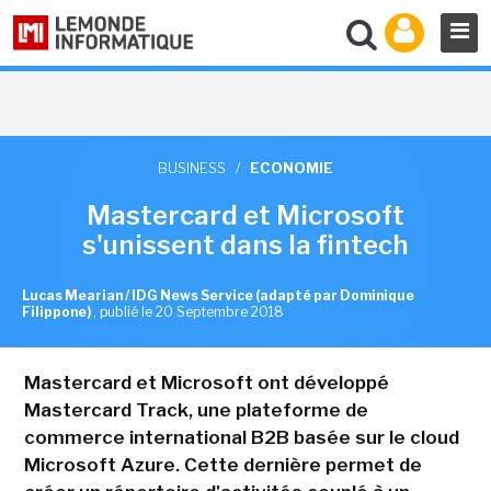
BUSINESS
/
ECONOMIE
Mastercard et Microsoft
s'unissent dans la fintech
Lucas Mearian / IDG News Service (adapté par Dominique
Filippone)
,
publié le 20 Septembre 2018
Mastercard et Microsoft ont développé
Mastercard Track, une plateforme de
commerce international B2B basée sur le cloud
Microsoft Azure. Cette dernière permet de