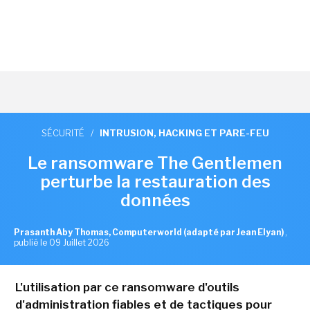
SÉCURITÉ
/
INTRUSION, HACKING ET PARE-FEU
Le ransomware The Gentlemen
perturbe la restauration des
données
Prasanth Aby Thomas, Computerworld (adapté par Jean Elyan)
,
publié le 09 Juillet 2026
L'utilisation par ce ransomware d'outils
d'administration fiables et de tactiques pour