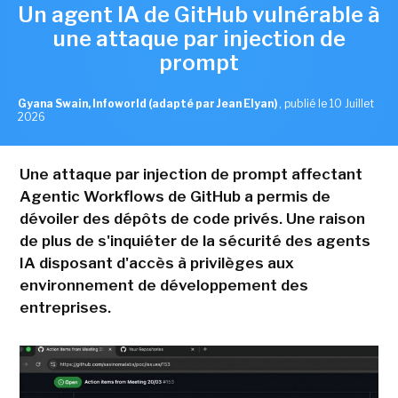
Un agent IA de GitHub vulnérable à
une attaque par injection de
prompt
Gyana Swain, Infoworld (adapté par Jean Elyan)
,
publié le 10 Juillet
2026
Une attaque par injection de prompt affectant
Agentic Workflows de GitHub a permis de
dévoiler des dépôts de code privés. Une raison
de plus de s'inquiéter de la sécurité des agents
IA disposant d'accès à privilèges aux
environnement de développement des
entreprises.