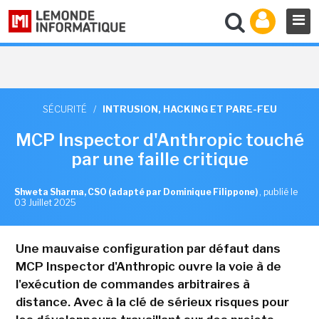
SÉCURITÉ
/
INTRUSION, HACKING ET PARE-FEU
MCP Inspector d'Anthropic touché
par une faille critique
Shweta Sharma, CSO (adapté par Dominique Filippone)
,
publié le
03 Juillet 2025
Une mauvaise configuration par défaut dans
MCP Inspector d'Anthropic ouvre la voie à de
l'exécution de commandes arbitraires à
distance. Avec à la clé de sérieux risques pour