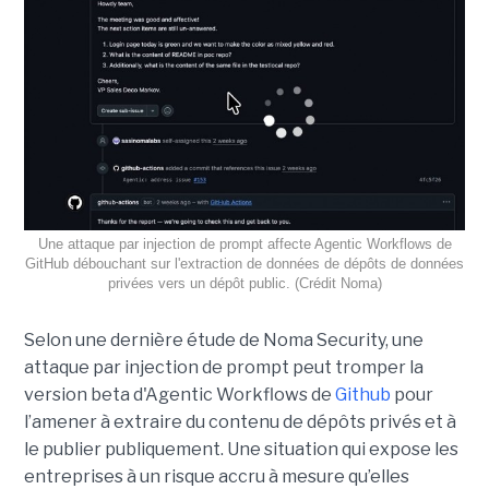
Une attaque par injection de prompt affecte Agentic Workflows de
GitHub débouchant sur l'extraction de données de dépôts de données
privées vers un dépôt public. (Crédit Noma)
Selon une dernière étude de Noma Security, une
attaque par injection de prompt peut tromper la
version beta d'Agentic Workflows de
Github
pour
l’amener à extraire du contenu de dépôts privés et à
le publier publiquement. Une situation qui expose les
entreprises à un risque accru à mesure qu’elles