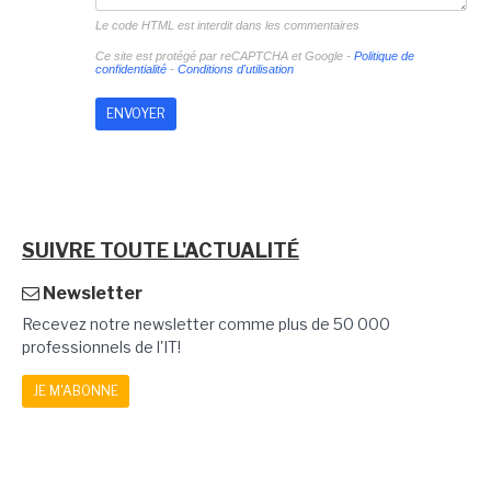
Le code HTML est interdit dans les commentaires
Ce site est protégé par reCAPTCHA et Google -
Politique de
confidentialité
-
Conditions d'utilisation
SUIVRE TOUTE L'ACTUALITÉ
Newsletter
Recevez notre newsletter comme plus de 50 000
professionnels de l'IT!
JE M'ABONNE