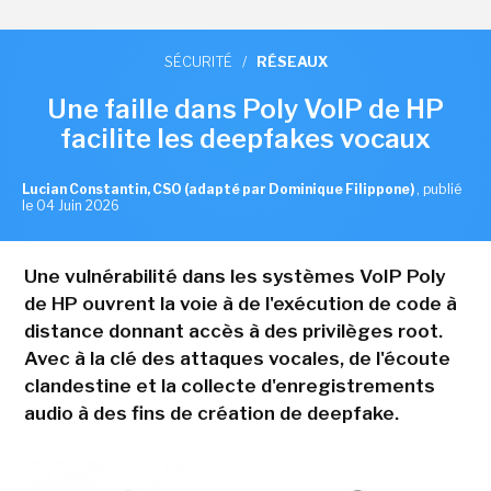
SÉCURITÉ
/
RÉSEAUX
Une faille dans Poly VoIP de HP
facilite les deepfakes vocaux
Lucian Constantin, CSO (adapté par Dominique Filippone)
,
publié
le 04 Juin 2026
Une vulnérabilité dans les systèmes VoIP Poly
de HP ouvrent la voie à de l'exécution de code à
distance donnant accès à des privilèges root.
Avec à la clé des attaques vocales, de l'écoute
clandestine et la collecte d'enregistrements
audio à des fins de création de deepfake.