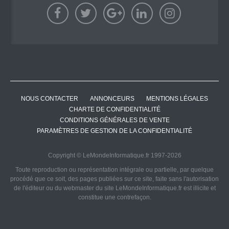
NOUS CONTACTER
ANNONCEURS
MENTIONS LÉGALES
CHARTE DE CONFIDENTIALITÉ
CONDITIONS GÉNÉRALES DE VENTE
PARAMÈTRES DE GESTION DE LA CONFIDENTIALITÉ
Copyright © LeMondeInformatique.fr 1997-2026
Toute reproduction ou représentation intégrale ou partielle, par quelque
procédé que ce soit, des pages publiées sur ce site, faite sans l'autorisation
de l'éditeur ou du webmaster du site LeMondeInformatique.fr est illicite et
constitue une contrefaçon.