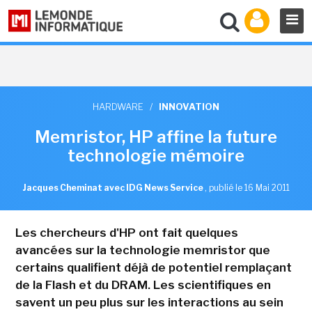
HARDWARE
/
INNOVATION
Memristor, HP affine la future
technologie mémoire
Jacques Cheminat avec IDG News Service
,
publié le 16 Mai 2011
Les chercheurs d'HP ont fait quelques
avancées sur la technologie memristor que
certains qualifient déjà de potentiel remplaçant
de la Flash et du DRAM. Les scientifiques en
savent un peu plus sur les interactions au sein