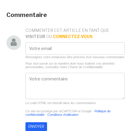
Commentaire
COMMENTER CET ARTICLE EN TANT QUE
VISITEUR
OU
CONNECTEZ-VOUS
Renseignez votre email pour être prévenu d'un nouveau commentaire
Pour tout savoir sur la manière dont nous traitons vos données
personnelles, consultez notre
Charte de Confidentialité.
Le code HTML est interdit dans les commentaires
Ce site est protégé par reCAPTCHA et Google -
Politique de
confidentialité
-
Conditions d'utilisation