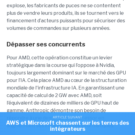
explose, les fabricants de puces ne se contentent
plus de vendre leurs produits, ils se tournent vers le
financement d’acteurs puissants pour sécuriser des
volumes de commandes sur plusieurs années.
Dépasser ses concurrents
Pour AMD, cette opération constitue un levier
stratégique dans la course qui l’oppose à Nvidia,
toujours largement dominant sur le marché des GPU
pour l’IA. Cela place AMD au cœur de la structuration
mondiale de l'infrastructure IA. En garantissant une
capacité de calcul de 2 GW avec AMD, soit
l’équivalent de dizaines de milliers de GPU haut de
gamme, Anthropic démontre son besoin de
ARTICLE SUIVANT
répondre à une demande en plein essor en
AWS et Microsoft chassent sur les terres des
augmentant ses infrastructures informatiques.
intégrateurs