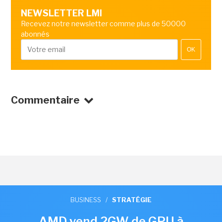
NEWSLETTER LMI
Recevez notre newsletter comme plus de 50000
abonnés
OK
Commentaire
BUSINESS
/
STRATÉGIE
AMD vend 2GW de GPU à