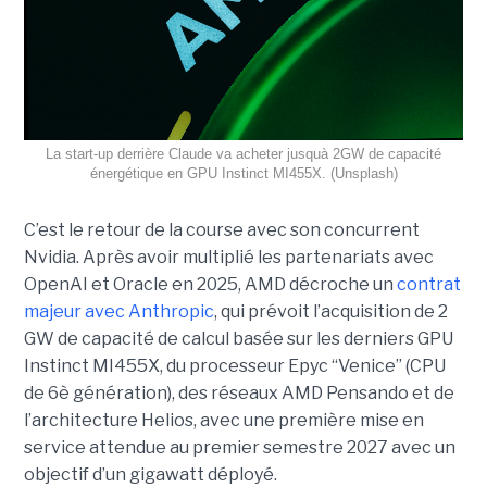
La start-up derrière Claude va acheter jusquà 2GW de capacité
énergétique en GPU Instinct MI455X. (Unsplash)
C’est le retour de la course avec son concurrent
Nvidia.
Après avoir multiplié les partenariats avec
OpenAI et Oracle en 2025, AMD décroche un
contrat
majeur avec Anthropic
, qui prévoit l’acquisition de 2
GW de capacité de calcul basée sur les derniers GPU
Instinct MI455X, du
processeur
Epyc
“Venice” (CPU
de 6è génération), des réseaux
AMD Pensando
et de
l’architecture Helios, avec une première mise en
service attendue au premier semestre 2027 avec un
objectif d’un gigawatt déployé.