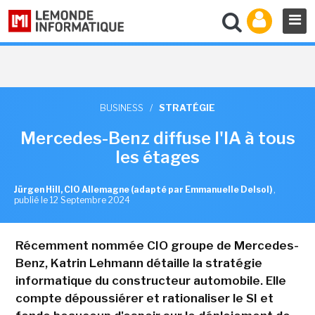
BUSINESS
/
STRATÉGIE
Mercedes-Benz diffuse l'IA à tous
les étages
Jürgen Hill, CIO Allemagne (adapté par Emmanuelle Delsol)
,
publié le 12 Septembre 2024
Récemment nommée CIO groupe de Mercedes-
Benz, Katrin Lehmann détaille la stratégie
informatique du constructeur automobile. Elle
compte dépoussiérer et rationaliser le SI et