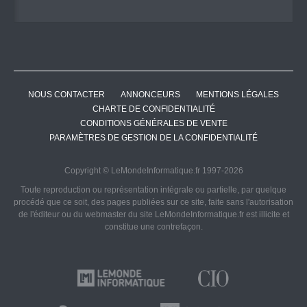
NOUS CONTACTER
ANNONCEURS
MENTIONS LÉGALES
CHARTE DE CONFIDENTIALITÉ
CONDITIONS GÉNÉRALES DE VENTE
PARAMÈTRES DE GESTION DE LA CONFIDENTIALITÉ
Copyright © LeMondeInformatique.fr 1997-2026
Toute reproduction ou représentation intégrale ou partielle, par quelque
procédé que ce soit, des pages publiées sur ce site, faite sans l'autorisation
de l'éditeur ou du webmaster du site LeMondeInformatique.fr est illicite et
constitue une contrefaçon.