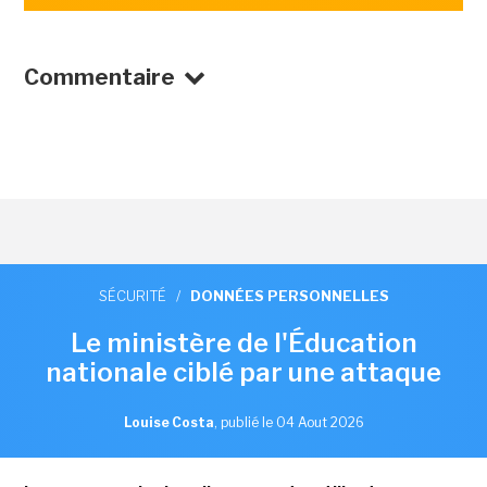
Commentaire
SÉCURITÉ
/
DONNÉES PERSONNELLES
Le ministère de l'Éducation
nationale ciblé par une attaque
Louise Costa
,
publié le 04 Aout 2026