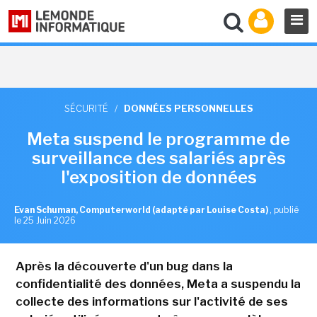
SÉCURITÉ
/
DONNÉES PERSONNELLES
Meta suspend le programme de
surveillance des salariés après
l'exposition de données
Evan Schuman, Computerworld (adapté par Louise Costa)
,
publié
le 25 Juin 2026
Après la découverte d'un bug dans la
confidentialité des données, Meta a suspendu la
collecte des informations sur l'activité de ses