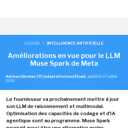
LOGICIEL
/
INTELLIGENCE ARTIFICIELLE
Améliorations en vue pour le LLM
Muse Spark de Meta
Anirban Ghoshal, CIO (adaptation Jean Elyan)
,
publié le 07 Juillet
2026
Le fournisseur va prochainement mettre à jour
son LLM de raisonnement et multimodal.
Optimisation des capacités de codage et d'IA
agentique sont au programme. Muse Spark
pourrait aussi être une alternative moins