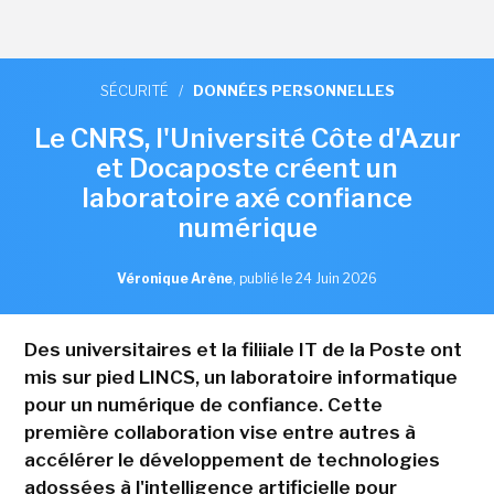
SÉCURITÉ
/
DONNÉES PERSONNELLES
Le CNRS, l'Université Côte d'Azur
et Docaposte créent un
laboratoire axé confiance
numérique
Véronique Arène
,
publié le 24 Juin 2026
Des universitaires et la filiiale IT de la Poste ont
mis sur pied LINCS, un laboratoire informatique
pour un numérique de confiance. Cette
première collaboration vise entre autres à
accélérer le développement de technologies
adossées à l'intelligence artificielle pour