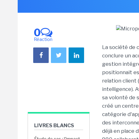
0
Réaction
La société de 
conclure un acc
gestion intégré
positionnait es
relation client
intelligence). 
sa volonté de s
créé un centr
catégorie d'ap
des interconne
LIVRES BLANCS
déjà en place 
Étude de cas : l'impact