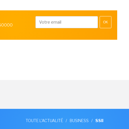
OK
 50000
TOUTE L'ACTUALITÉ
/
BUSINESS
/
SSII