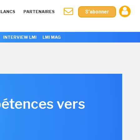
S'abonner
BLANCS
PARTENAIRES
INTERVIEW LMI
LMI MAG
pétences vers