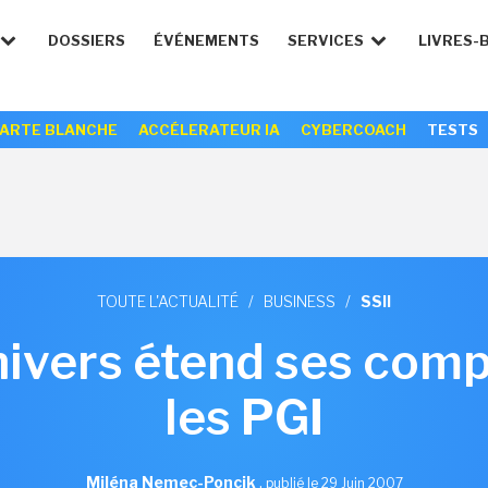
DOSSIERS
ÉVÉNEMENTS
SERVICES
LIVRES-
ARTE BLANCHE
ACCÉLERATEUR IA
CYBERCOACH
TESTS
TOUTE L'ACTUALITÉ
/
BUSINESS
/
SSII
ivers étend ses com
les PGI
Miléna Nemec-Poncik
,
publié le 29 Juin 2007