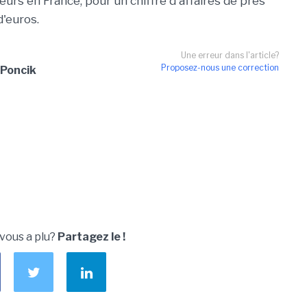
urs en France, pour un chiffre d'affaires de près
d'euros.
Une erreur dans l'article?
Proposez-nous une correction
Poncik
 vous a plu?
Partagez le !