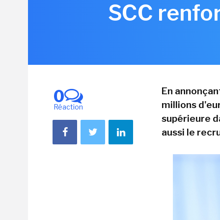
SCC renfor
En annonçant
0
millions d'eu
Réaction
supérieure da
aussi le rec