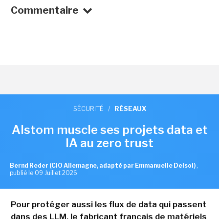
Commentaire
SÉCURITÉ
/
RÉSEAUX
Alstom muscle ses projets data et
IA au zero trust
Bernd Reder (CIO Allemagne, adapté par Emmanuelle Delsol)
,
publié le 09 Juillet 2026
Pour protéger aussi les flux de data qui passent
dans des LLM, le fabricant français de matériels