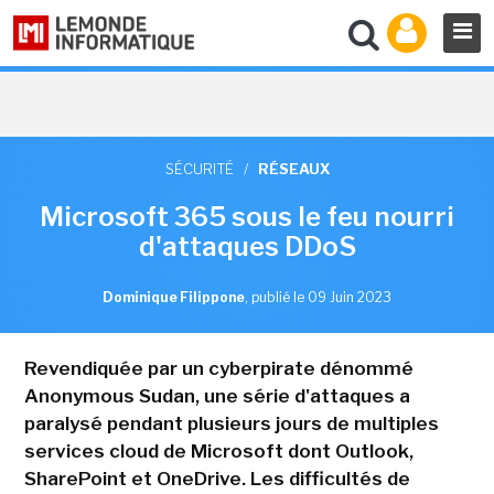
SÉCURITÉ
/
RÉSEAUX
Microsoft 365 sous le feu nourri
d'attaques DDoS
Dominique Filippone
,
publié le 09 Juin 2023
Revendiquée par un cyberpirate dénommé
Anonymous Sudan, une série d'attaques a
paralysé pendant plusieurs jours de multiples
services cloud de Microsoft dont Outlook,
SharePoint et OneDrive. Les difficultés de