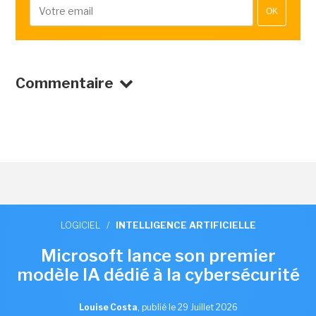
OK
Commentaire
LOGICIEL
/
INTELLIGENCE ARTIFICIELLE
Microsoft lance son premier
modèle IA dédié à la cybersécurité
Louise Costa
,
publié le 29 Juillet 2026