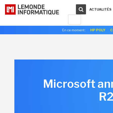
ACTUALITÉS
En ce moment :
HP POLY
C
Microsoft an
R2