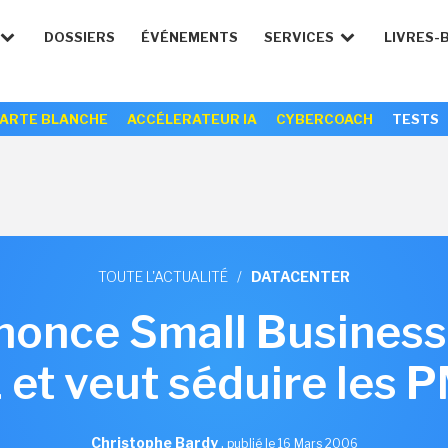
DOSSIERS
ÉVÉNEMENTS
SERVICES
LIVRES-
ARTE BLANCHE
ACCÉLERATEUR IA
CYBERCOACH
TESTS
TOUTE L'ACTUALITÉ
/
DATACENTER
nonce Small Busines
 et veut séduire les 
Christophe Bardy
,
publié le 16 Mars 2006