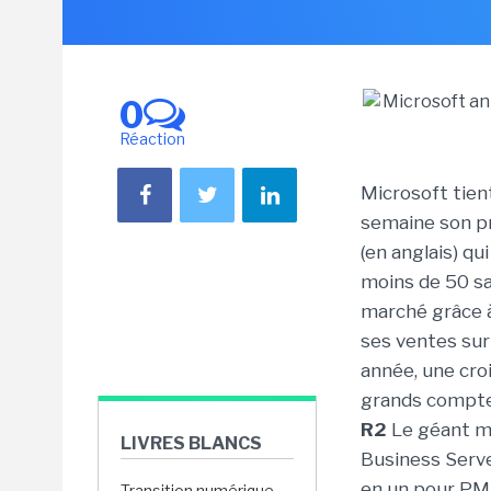
0
Réaction
Microsoft tient
semaine son 
(en anglais) q
moins de 50 sa
marché grâce à
ses ventes su
année, une cro
grands compt
R2
Le géant m
LIVRES BLANCS
Business Serve
en un pour PM
Transition numérique