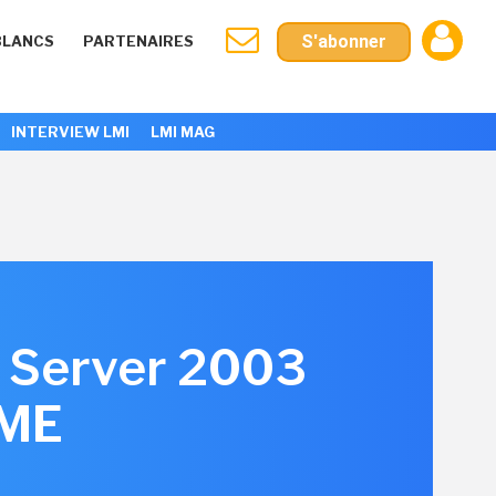
S'abonner
BLANCS
PARTENAIRES
INTERVIEW LMI
LMI MAG
s Server 2003
PME