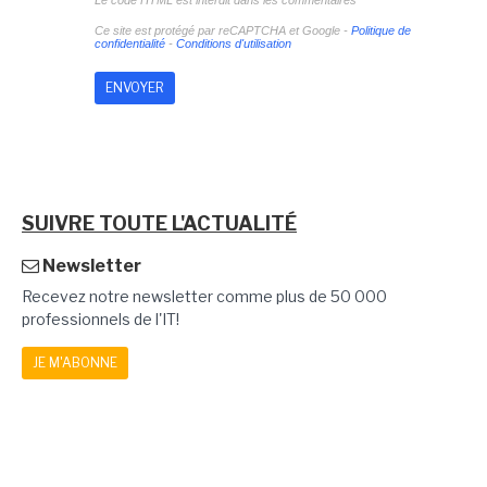
Le code HTML est interdit dans les commentaires
Ce site est protégé par reCAPTCHA et Google -
Politique de
confidentialité
-
Conditions d'utilisation
SUIVRE TOUTE L'ACTUALITÉ
Newsletter
Recevez notre newsletter comme plus de 50 000
professionnels de l'IT!
JE M'ABONNE