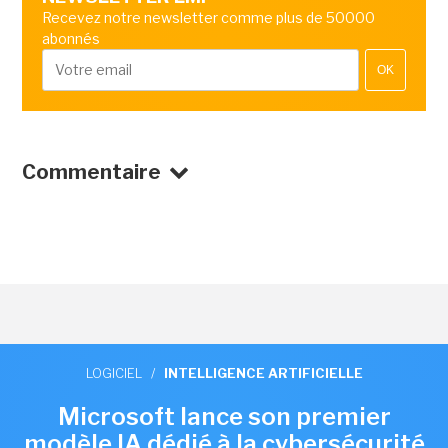
Recevez notre newsletter comme plus de 50000
abonnés
OK
Commentaire
LOGICIEL
/
INTELLIGENCE ARTIFICIELLE
Microsoft lance son premier
modèle IA dédié à la cybersécurité