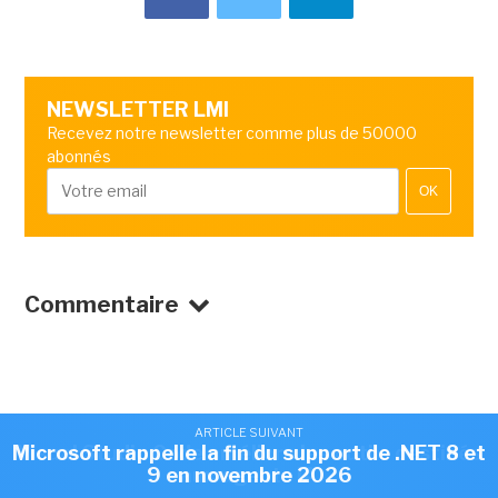
NEWSLETTER LMI
Recevez notre newsletter comme plus de 50000
abonnés
OK
Commentaire
ARTICLE SUIVANT
ARTICLE SUIVANT
Microsoft rappelle la fin du support de .NET 8 et
Visual Studio Code améliore les outils destinés
9 en novembre 2026
aux agents IA