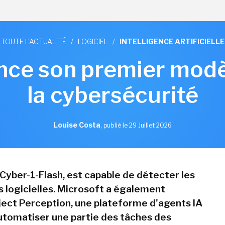
TOUTE L'ACTUALITÉ
/
LOGICIEL
/
INTELLIGENCE ARTIFICIELLE
nce son premier modè
la cybersécurité
Louise Costa
,
publié le 29 Juillet 2026
Cyber-1-Flash, est capable de détecter les
s logicielles. Microsoft a également
ect Perception, une plateforme d'agents IA
utomatiser une partie des tâches des