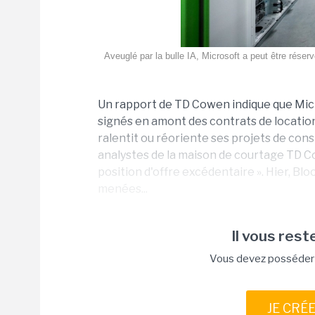
Aveuglé par la bulle IA, Microsoft a peut être réser
Un rapport de TD Cowen indique que Mic
signés en amont des contrats de locatio
ralentit ou réoriente ses projets de cons
analystes de la maison de courtage TD C
position d'offre excédentaire ». Hier, Bl
menées...
Il vous reste
Vous devez posséder u
JE CRÉ