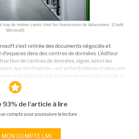
vé trop de mètres carrés chez les fournisseurs de datacenters. (Crédit
Microsoft)
rosoft s'est retirée des documents négociés et
n d'espaces dans des centres de données. L’éditeur
truction de centres de données, signe, selon les
owen, que l'entreprise « est potentiellement dans une
oomberg a rapporté que, d’après les enquêtes qu’elle a
 93% de l'article à lire
n compte pour poursuivre la lecture
E MON COMPTE LMI