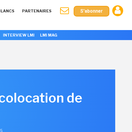
S'abonner
BLANCS
PARTENAIRES
INTERVIEW LMI
LMI MAG
colocation de
25