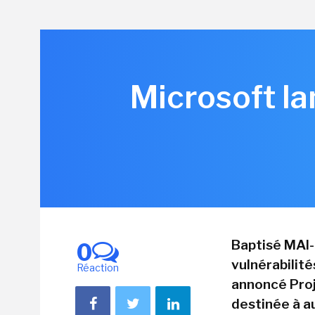
Microsoft la
Baptisé MAI-
0
vulnérabilité
Réaction
annoncé Proj
destinée à a