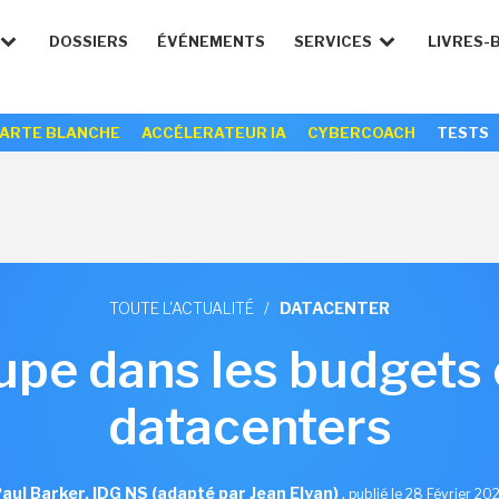
DOSSIERS
ÉVÉNEMENTS
SERVICES
LIVRES-
ARTE BLANCHE
ACCÉLERATEUR IA
CYBERCOACH
TESTS
TOUTE L'ACTUALITÉ
/
DATACENTER
upe dans les budgets 
datacenters
aul Barker, IDG NS (adapté par Jean Elyan)
,
publié le 28 Février 20