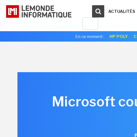
ACTUALITÉS
En ce moment :
HP POLY
C
Microsoft co
P