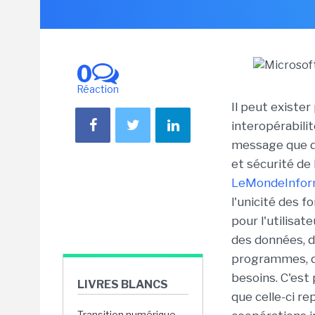
0
Réaction
Il peut exister
interopérabilit
message que d
et sécurité de
LeMondeInform
l'unicité des f
pour l'utilisa
des données, d
programmes, di
besoins. C'est 
LIVRES BLANCS
que celle-ci r
Transition numérique