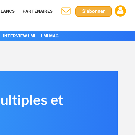
S'abonner
BLANCS
PARTENAIRES
INTERVIEW LMI
LMI MAG
ltiples et