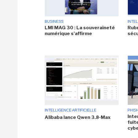
BUSINESS
INTEL
LMI MAG 30 : La souveraineté
Rubr
numérique s'affirme
sécu
INTELLIGENCE ARTIFICIELLE
PHIS
Inte
Alibaba lance Qwen 3.8-Max
fuit
cyb