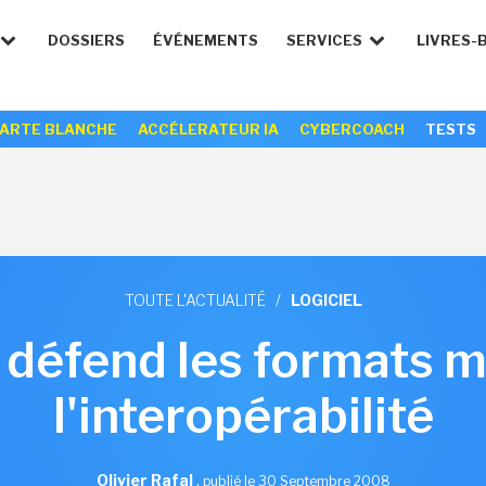
DOSSIERS
ÉVÉNEMENTS
SERVICES
LIVRES-
ARTE BLANCHE
ACCÉLERATEUR IA
CYBERCOACH
TESTS
TOUTE L'ACTUALITÉ
/
LOGICIEL
 défend les formats mu
l'interopérabilité
Olivier Rafal
,
publié le 30 Septembre 2008