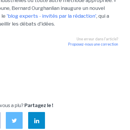
ndustrielles ou toute autre méthode appropriée. »
bune, Bernard Ourghanlian inaugure un nouvel
 le
'blog experts - invités par la rédaction'
, qui a
eillir les débats d'idées.
Une erreur dans l'article?
Proposez-nous une correction
 vous a plu?
Partagez le !