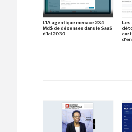
L'IA agentique menace 234
Les 
Md$ de dépenses dans le SaaS
dét
d'ici 2030
cart
d'en