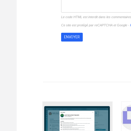
Le code HTML est interdit dans les commentaire
Ce site est protégé par reCAPTCHA et Google -