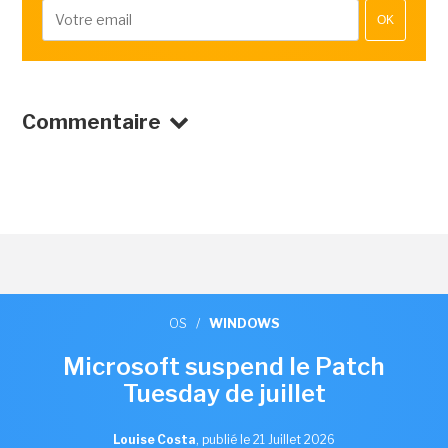
OK
Commentaire
OS
/
WINDOWS
Microsoft suspend le Patch
Tuesday de juillet
Louise Costa
,
publié le 21 Juillet 2026