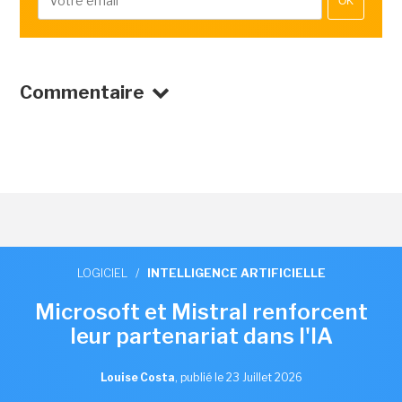
OK
Commentaire
LOGICIEL
/
INTELLIGENCE ARTIFICIELLE
Microsoft et Mistral renforcent
leur partenariat dans l'IA
Louise Costa
,
publié le 23 Juillet 2026