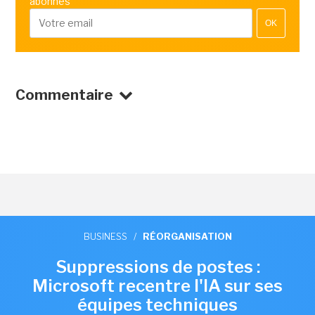
abonnés
OK
Commentaire
BUSINESS
/
RÉORGANISATION
Suppressions de postes :
Microsoft recentre l'IA sur ses
équipes techniques